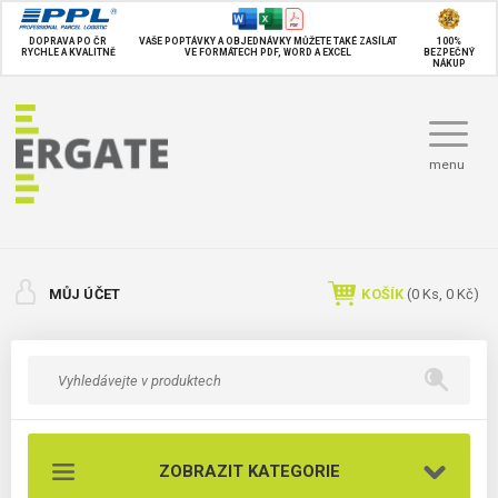
DOPRAVA PO ČR
VAŠE POPTÁVKY A OBJEDNÁVKY MŮŽETE TAKÉ
ZASÍLAT
100%
RYCHLE A KVALITNĚ
VE FORMÁTECH PDF, WORD A EXCEL
BEZPEČNÝ
NÁKUP
menu
MŮJ ÚČET
KOŠÍK
(
0
Ks,
0 Kč
)
ZOBRAZIT KATEGORIE