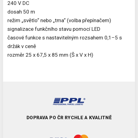
240 V DC
dosah 50 m
režim „světlo“ nebo „tma“ (volba přepínačem)
signalizace funkčního stavu pomocí LED
časové funkce s nastavitelným rozsahem 0,1–5 s
držák v ceně
rozměr 25 x 67,5 x 85 mm (Š x V x H)
DOPRAVA PO ČR RYCHLE A KVALITNĚ