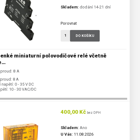
Skladem:
dodání 14-21 dní
Porovnat
DO KOŠÍKU
tenké miniaturní polovodičové relé včetně
e…
 proud: 8 A
 proud:
8 A
 napětí:
0 - 35 V DC
pětí:
10 - 30 VAC/DC
400,00 Kč
bez DPH
Skladem:
Ano
U Vás:
11.08.2026