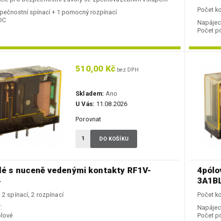
Počet ko
pečnostní spínací + 1 pomocný rozpínací
DC
Napájecí
Počet pó
510,00 Kč
bez DPH
Skladem:
Ano
U Vás:
11.08.2026
Porovnat
DO KOŠÍKU
lé s nuceně vedenými kontakty RF1V-
4pólo
4
3A1B
 2 spínací, 2 rozpínací
Počet ko
:
Napájecí
lové
Počet pó