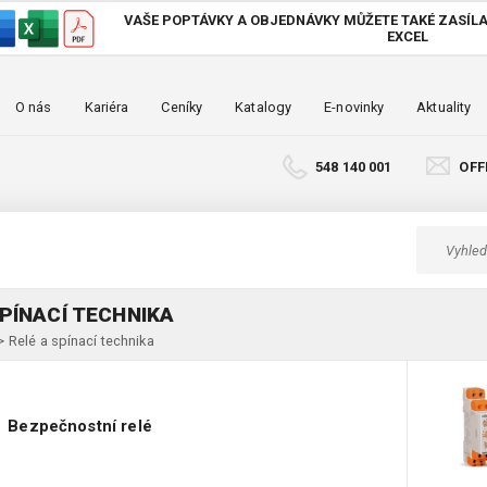
VAŠE POPTÁVKY A OBJEDNÁVKY MŮŽETE TAKÉ
ZASÍLA
EXCEL
O nás
Kariéra
Ceníky
Katalogy
E-novinky
Aktuality
548 140 001
OFF
SPÍNACÍ TECHNIKA
>
Relé a spínací technika
Bezpečnostní relé