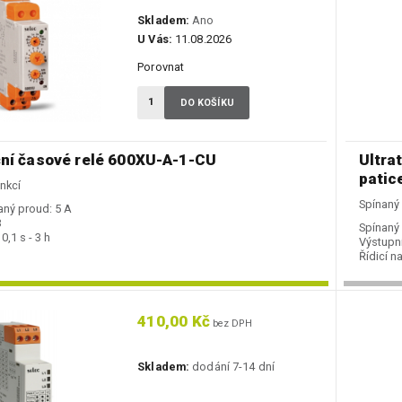
Skladem:
Ano
U Vás:
11.08.2026
Porovnat
DO KOŠÍKU
ční časové relé 600XU-A-1-CU
Ultra
patic
nkcí
Spínaný
aný proud:
5 A
3
Spínaný
0,1 s - 3 h
Výstupní
Řídicí na
410,00 Kč
bez DPH
Skladem:
dodání 7-14 dní