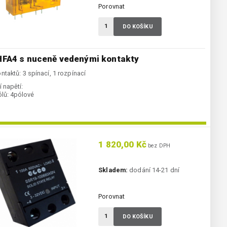
Porovnat
DO KOŠÍKU
HFA4 s nuceně vedenými kontakty
ntaktů: 3 spínací, 1 rozpínací
 napětí:
lů:
4pólové
1 820,00 Kč
bez DPH
Skladem:
dodání 14-21 dní
Porovnat
DO KOŠÍKU