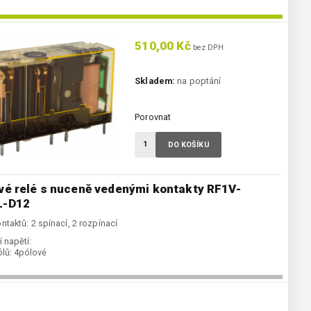
510,00 Kč
bez DPH
Skladem:
na poptání
Porovnat
DO KOŠÍKU
vé relé s nuceně vedenými kontakty RF1V-
L-D12
ntaktů: 2 spínací, 2 rozpínací
 napětí:
lů:
4pólové