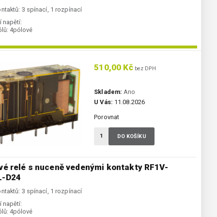
ntaktů: 3 spínací, 1 rozpínací
 napětí:
lů:
4pólové
510,00 Kč
bez DPH
Skladem:
Ano
U Vás:
11.08.2026
Porovnat
DO KOŠÍKU
vé relé s nuceně vedenými kontakty RF1V-
L-D24
ntaktů: 3 spínací, 1 rozpínací
 napětí:
lů:
4pólové