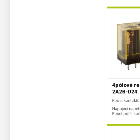
4pólové re
2A2B-D24
Počet kontaktů:
Napájecí napětí
Počet pólů:
4pó