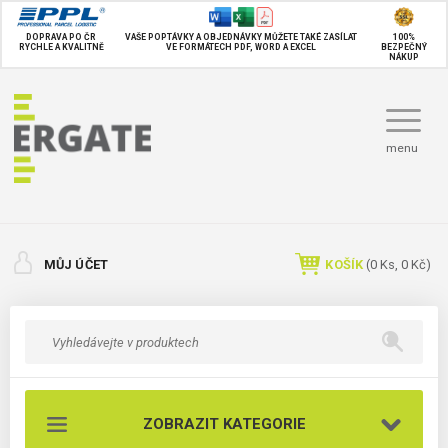
DOPRAVA PO ČR
VAŠE POPTÁVKY A OBJEDNÁVKY MŮŽETE TAKÉ
ZASÍLAT
100%
RYCHLE A KVALITNĚ
VE FORMÁTECH PDF, WORD A EXCEL
BEZPEČNÝ
NÁKUP
menu
MŮJ ÚČET
KOŠÍK
(
0
Ks,
0 Kč
)
ZOBRAZIT KATEGORIE