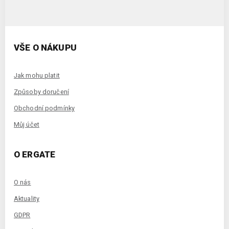
VŠE O NÁKUPU
Jak mohu platit
Způsoby doručení
Obchodní podmínky
Můj účet
O ERGATE
O nás
Aktuality
GDPR