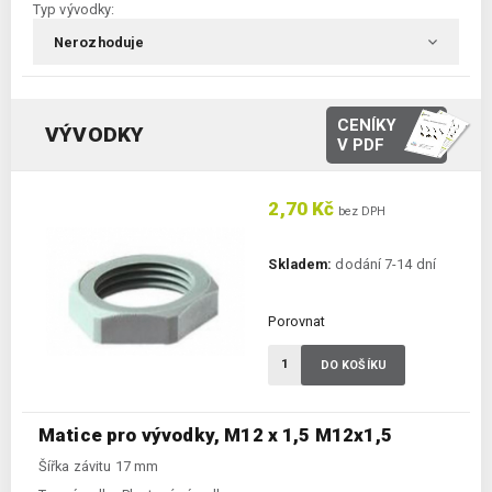
Typ vývodky:
CENÍKY
VÝVODKY
V PDF
2,70 Kč
bez DPH
Skladem:
dodání 7-14 dní
Porovnat
DO KOŠÍKU
Matice pro vývodky, M12 x 1,5 M12x1,5
Šířka závitu 17 mm