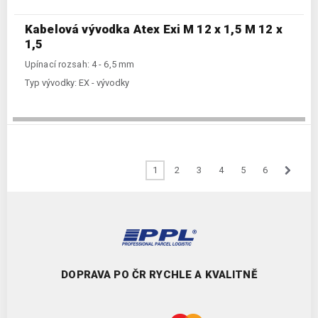
Kabelová vývodka Atex Exi M 12 x 1,5 M 12 x
1,5
Upínací rozsah: 4 - 6,5 mm
Typ vývodky:
EX - vývodky
1
2
3
4
5
6
DOPRAVA PO ČR RYCHLE A KVALITNĚ