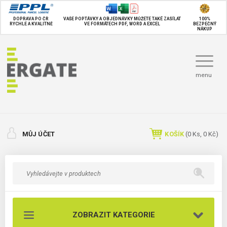
DOPRAVA PO ČR
VAŠE POPTÁVKY A OBJEDNÁVKY MŮŽETE TAKÉ
ZASÍLAT
100%
RYCHLE A KVALITNĚ
VE FORMÁTECH PDF, WORD A EXCEL
BEZPEČNÝ
NÁKUP
menu
MŮJ ÚČET
KOŠÍK
(
0
Ks,
0 Kč
)
ZOBRAZIT KATEGORIE