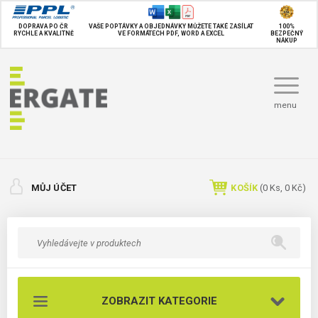
DOPRAVA PO ČR
VAŠE POPTÁVKY A OBJEDNÁVKY MŮŽETE TAKÉ
ZASÍLAT
100%
RYCHLE A KVALITNĚ
VE FORMÁTECH PDF, WORD A EXCEL
BEZPEČNÝ
NÁKUP
menu
MŮJ ÚČET
KOŠÍK
(
0
Ks,
0 Kč
)
ZOBRAZIT KATEGORIE