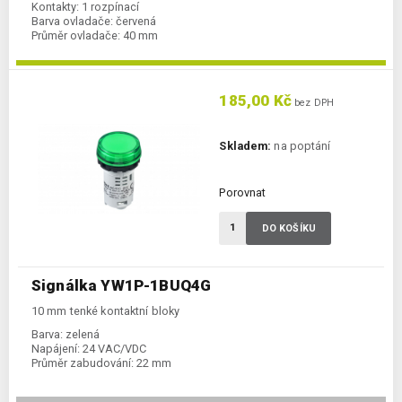
Kontakty:
1 rozpínací
Barva ovladače:
červená
Průměr ovladače:
40 mm
185,00 Kč
bez DPH
Skladem:
na poptání
Porovnat
DO KOŠÍKU
Signálka YW1P-1BUQ4G
10 mm tenké kontaktní bloky
Barva:
zelená
Napájení:
24 VAC/VDC
Průměr zabudování:
22 mm