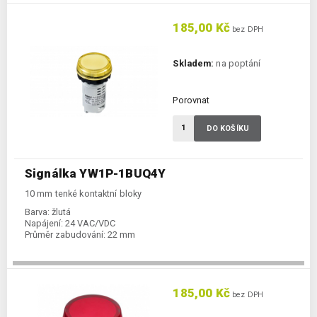
185,00 Kč
bez DPH
Skladem:
na poptání
Porovnat
DO KOŠÍKU
Signálka YW1P-1BUQ4Y
10 mm tenké kontaktní bloky
Barva:
žlutá
Napájení:
24 VAC/VDC
Průměr zabudování:
22 mm
185,00 Kč
bez DPH