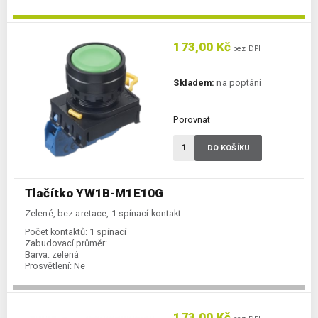
173,00 Kč
bez DPH
Skladem:
na poptání
Porovnat
DO KOŠÍKU
Tlačítko YW1B-M1E10G
Zelené, bez aretace, 1 spínací kontakt
Počet kontaktů:
1 spínací
Zabudovací průměr:
Barva:
zelená
Prosvětlení:
Ne
173,00 Kč