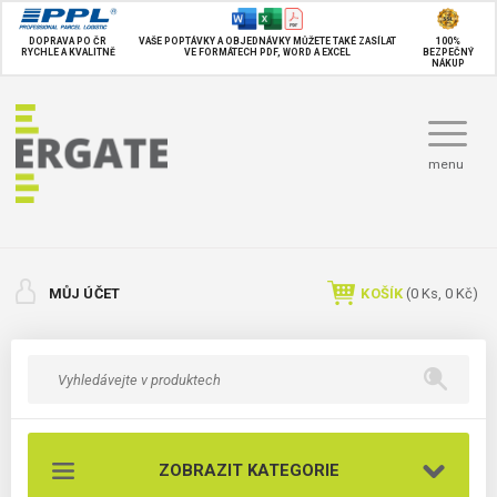
DOPRAVA PO ČR
VAŠE POPTÁVKY A OBJEDNÁVKY MŮŽETE TAKÉ
ZASÍLAT
100%
RYCHLE A KVALITNĚ
VE FORMÁTECH PDF, WORD A EXCEL
BEZPEČNÝ
NÁKUP
menu
MŮJ ÚČET
KOŠÍK
(
0
Ks,
0 Kč
)
ZOBRAZIT KATEGORIE