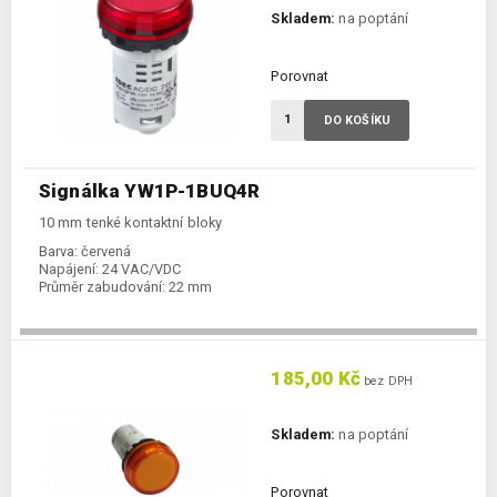
Skladem:
na poptání
Porovnat
DO KOŠÍKU
Signálka YW1P-1BUQ4R
10 mm tenké kontaktní bloky
Barva:
červená
Napájení:
24 VAC/VDC
Průměr zabudování:
22 mm
185,00 Kč
bez DPH
Skladem:
na poptání
Porovnat