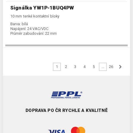
Signálka YW1P-1BUQ4PW
10 mm tenké kontaktní bloky
Barva:
bílá
Napájení:
24 VAC/VDC
Průměr zabudování:
22 mm
1
2
3
4
5
...
26
DOPRAVA PO ČR RYCHLE A KVALITNĚ