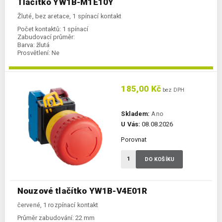
Tlačítko YW1B-M1E10Y
Žluté, bez aretace, 1 spínací kontakt
Počet kontaktů:
1 spínací
Zabudovací průměr:
Barva:
žlutá
Prosvětlení:
Ne
185,00 Kč
bez DPH
Skladem:
Ano
U Vás:
08.08.2026
Porovnat
DO KOŠÍKU
Nouzové tlačítko YW1B-V4E01R
červené, 1 rozpínací kontakt
Průměr zabudování:
22 mm