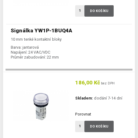
DO KOŠÍKU
Signálka YW1P-1BUQ4A
10 mm tenké kontaktní bloky
Barva:
jantarová
Napájení:
24 VAC/VDC
Průměr zabudování:
22 mm
186,00 Kč
bez DPH
Skladem:
dodání 7-14 dní
Porovnat
DO KOŠÍKU