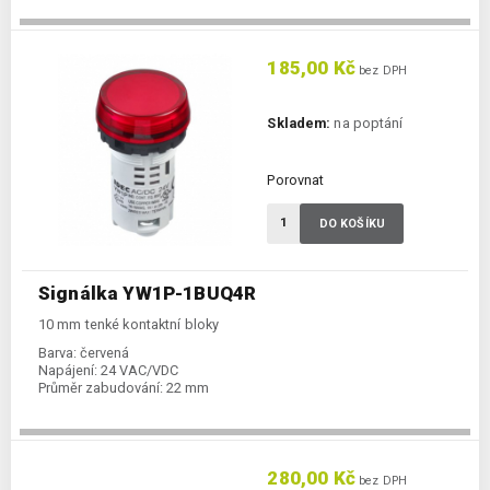
185,00 Kč
bez DPH
Skladem:
na poptání
Porovnat
DO KOŠÍKU
Signálka YW1P-1BUQ4R
10 mm tenké kontaktní bloky
Barva:
červená
Napájení:
24 VAC/VDC
Průměr zabudování:
22 mm
280,00 Kč
bez DPH