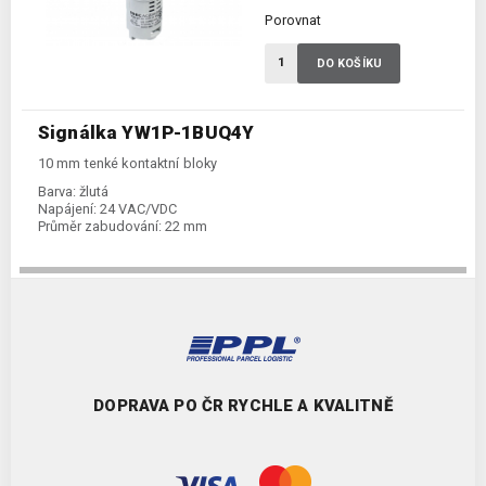
Porovnat
DO KOŠÍKU
Signálka YW1P-1BUQ4Y
10 mm tenké kontaktní bloky
Barva:
žlutá
Napájení:
24 VAC/VDC
Průměr zabudování:
22 mm
DOPRAVA PO ČR RYCHLE A KVALITNĚ