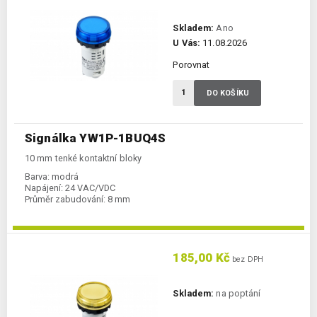
Skladem:
Ano
U Vás:
11.08.2026
Porovnat
DO KOŠÍKU
Signálka YW1P-1BUQ4S
10 mm tenké kontaktní bloky
Barva:
modrá
Napájení:
24 VAC/VDC
Průměr zabudování:
8 mm
185,00 Kč
bez DPH
Skladem:
na poptání