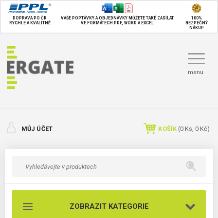
DOPRAVA PO ČR
VAŠE POPTÁVKY A OBJEDNÁVKY MŮŽETE TAKÉ
ZASÍLAT
100%
RYCHLE A KVALITNĚ
VE FORMÁTECH PDF, WORD A EXCEL
BEZPEČNÝ
NÁKUP
menu
MŮJ ÚČET
KOŠÍK
(
0
Ks,
0 Kč
)
ZOBRAZIT KATEGORIE