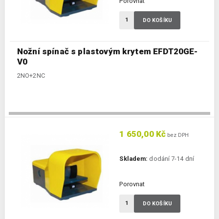
Porovnat
DO KOŠÍKU
Nožní spínač s plastovým krytem EFDT20GE-
V0
2NO+2NC
1 650,00 Kč
bez DPH
Skladem:
dodání 7-14 dní
Porovnat
DO KOŠÍKU