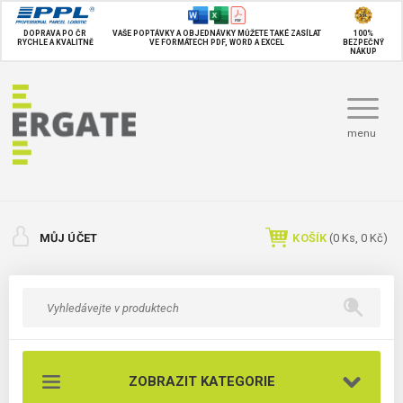
DOPRAVA PO ČR
VAŠE POPTÁVKY A OBJEDNÁVKY MŮŽETE TAKÉ
ZASÍLAT
100%
RYCHLE A KVALITNĚ
VE FORMÁTECH PDF, WORD A EXCEL
BEZPEČNÝ
NÁKUP
menu
MŮJ ÚČET
KOŠÍK
(
0
Ks,
0 Kč
)
ZOBRAZIT KATEGORIE