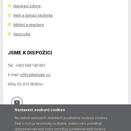
Napájecí zdroje
Relé a spínací technika
Měření a regulace
Senzorika
JSME K DISPOZICI
Tel.: +420 548 140 001
E-mail:
office@ergate.cz
Klíny 35, 615 00 Brno
Nastavení souborů cookies
Na našich webových stránkách používáme soubory cookies.
Část z nich je technicky nezbytná, ostatní nám pomáhají
vylepšovat náš web nebo umožňují poskytovat další funkce.