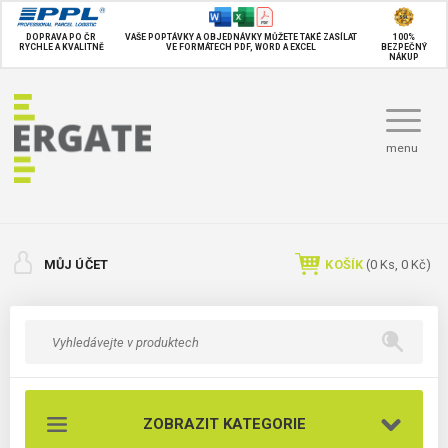
DOPRAVA PO ČR
VAŠE POPTÁVKY A OBJEDNÁVKY MŮŽETE TAKÉ
ZASÍLAT
100%
RYCHLE A KVALITNĚ
VE FORMÁTECH PDF, WORD A EXCEL
BEZPEČNÝ
NÁKUP
menu
MŮJ ÚČET
KOŠÍK
(
0
Ks,
0 Kč
)
ZOBRAZIT KATEGORIE