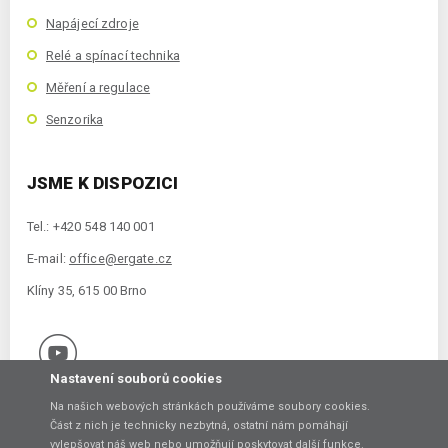
Napájecí zdroje
Relé a spínací technika
Měření a regulace
Senzorika
JSME K DISPOZICI
Tel.: +420 548 140 001
E-mail:
office@ergate.cz
Klíny 35, 615 00 Brno
Nastavení souborů cookies
Na našich webových stránkách používáme soubory cookies.
Část z nich je technicky nezbytná, ostatní nám pomáhají
vylepšovat náš web nebo umožňují poskytovat další funkce.