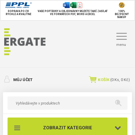
DOPRAVA PO ČR
VAŠE POPTÁVKY A OBJEDNÁVKY MŮŽETE TAKÉ
ZASÍLAT
100%
RYCHLE A KVALITNĚ
VE FORMÁTECH PDF, WORD A EXCEL
BEZPEČNÝ
NÁKUP
menu
MŮJ ÚČET
KOŠÍK
(
0
Ks,
0 Kč
)
ZOBRAZIT KATEGORIE