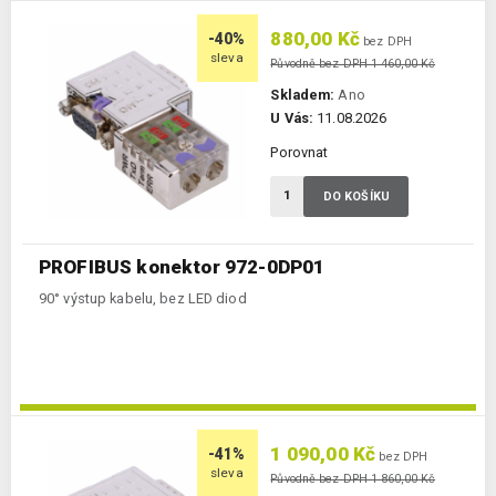
880,00 Kč
-40%
bez DPH
sleva
Původně bez DPH 1 460,00 Kč
Skladem:
Ano
U Vás:
11.08.2026
Porovnat
DO KOŠÍKU
PROFIBUS konektor 972-0DP01
90° výstup kabelu, bez LED diod
1 090,00 Kč
-41%
bez DPH
sleva
Původně bez DPH 1 860,00 Kč