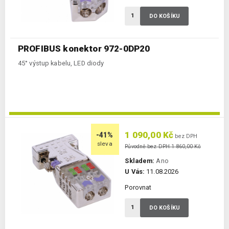
DO KOŠÍKU
PROFIBUS konektor 972-0DP20
45° výstup kabelu, LED diody
1 090,00 Kč
-41%
bez DPH
sleva
Původně bez DPH 1 860,00 Kč
Skladem:
Ano
U Vás:
11.08.2026
Porovnat
DO KOŠÍKU