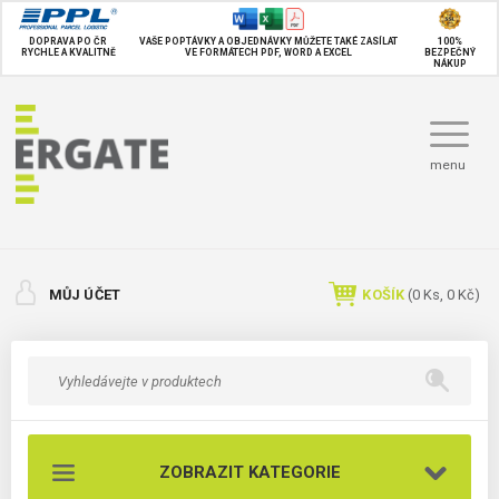
DOPRAVA PO ČR
VAŠE POPTÁVKY A OBJEDNÁVKY MŮŽETE TAKÉ
ZASÍLAT
100%
RYCHLE A KVALITNĚ
VE FORMÁTECH PDF, WORD A EXCEL
BEZPEČNÝ
NÁKUP
menu
MŮJ ÚČET
KOŠÍK
(
0
Ks,
0 Kč
)
ZOBRAZIT KATEGORIE