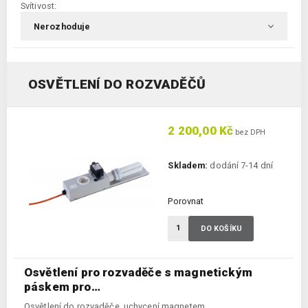
Svítivost:
OSVĚTLENÍ DO ROZVADĚČŮ
2 200,00 Kč
bez DPH
Skladem:
dodání 7-14 dní
Porovnat
DO KOŠÍKU
Osvětlení pro rozvaděče s magnetickým
páskem pro…
Osvětlení do rozvaděče, uchycení magnetem