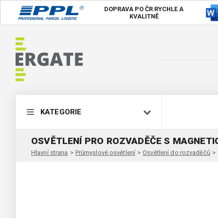
DOPRAVA PO ČR
RYCHLE A
KVALITNĚ
KATEGORIE
OSVĚTLENÍ PRO ROZVADĚČE S MAGNETI
Hlavní strana
>
Průmyslové osvětlení
>
Osvětlení do rozvaděčů
>