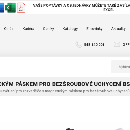
VAŠE POPTÁVKY A OBJEDNÁVKY MŮŽETE TAKÉ
ZASÍLA
EXCEL
O nás
Kariéra
Ceníky
Katalogy
E-novinky
Aktuality
548 140 001
OFF
CKÝM PÁSKEM PRO BEZŠROUBOVÉ UCHYCENÍ BS
Osvětlení pro rozvaděče s magnetickým páskem pro bezšroubové uchycen