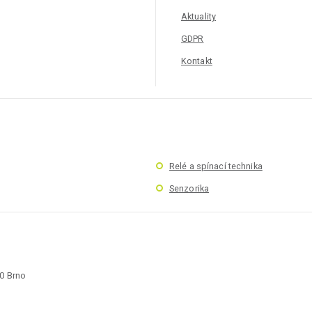
Aktuality
GDPR
Kontakt
Relé a spínací technika
Senzorika
00 Brno