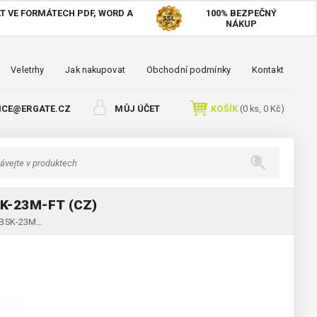
T VE FORMÁTECH PDF, WORD A
100%
BEZPEČNÝ
NÁKUP
Veletrhy
Jak nakupovat
Obchodní podmínky
Kontakt
ICE@ERGATE.CZ
MŮJ ÚČET
KOŠÍK
(
0
ks,
0 Kč
)
K-23M-FT (CZ)
í BSK-23M…