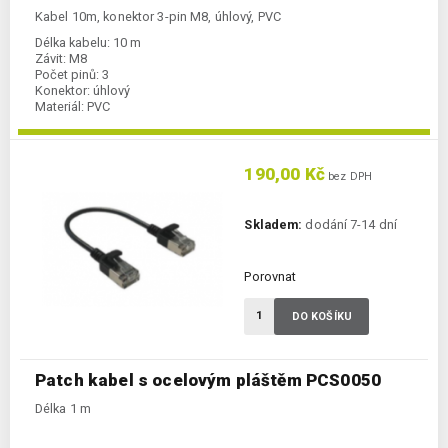
Kabel 10m, konektor 3-pin M8, úhlový, PVC
Délka kabelu:
10 m
Závit:
M8
Počet pinů:
3
Konektor:
úhlový
Materiál:
PVC
190,00 Kč
bez DPH
Skladem:
dodání 7-14 dní
Porovnat
DO KOŠÍKU
Patch kabel s ocelovým pláštěm PCS0050
Délka 1 m