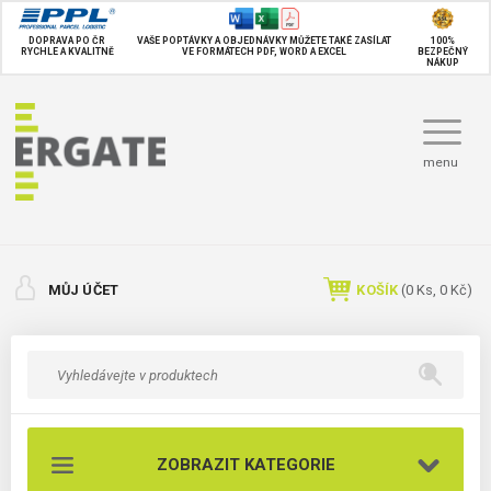
DOPRAVA PO ČR
VAŠE POPTÁVKY A OBJEDNÁVKY MŮŽETE TAKÉ
ZASÍLAT
100%
RYCHLE A KVALITNĚ
VE FORMÁTECH PDF, WORD A EXCEL
BEZPEČNÝ
NÁKUP
menu
MŮJ ÚČET
KOŠÍK
(
0
Ks,
0 Kč
)
ZOBRAZIT KATEGORIE