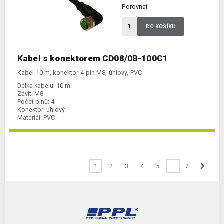
Porovnat
DO KOŠÍKU
Kabel s konektorem CD08/0B-100C1
Kabel 10 m, konektor 4-pin M8, úhlový, PVC
Délka kabelu:
10 m
Závit:
M8
Počet pinů:
4
Konektor:
úhlový
Materiál:
PVC
1
2
3
4
5
...
7