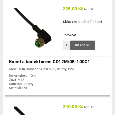
225,00 Kč
bez DPH
Skladem:
dodání 7-14 dní
Porovnat
DO KOŠÍKU
Kabel s konektorem CD12M/0B-100C1
Kabel 10m, konektor 4-pin M12, úhlový, PVC
Délka kabelu:
10 m
Závit:
M12
Konektor:
úhlový
Materiál:
PVC
240,00 Kč
bez DPH