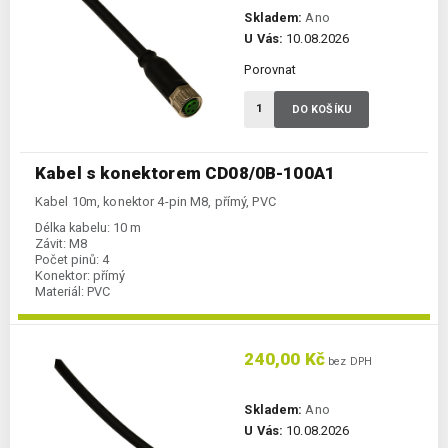
Skladem:
Ano
U Vás:
10.08.2026
Porovnat
DO KOŠÍKU
Kabel s konektorem CD08/0B-100A1
Kabel 10m, konektor 4-pin M8, přímý, PVC
Délka kabelu:
10 m
Závit:
M8
Počet pinů:
4
Konektor:
přímý
Materiál:
PVC
240,00 Kč
bez DPH
Skladem:
Ano
U Vás:
10.08.2026