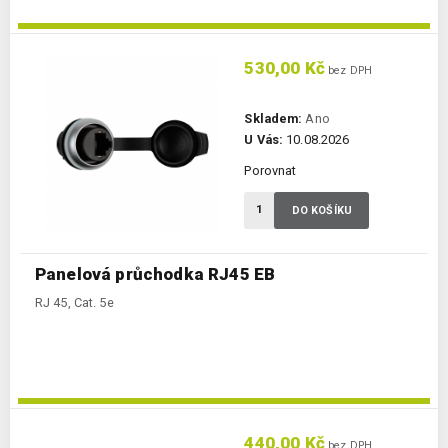
530,00 Kč
bez DPH
Skladem:
Ano
U Vás:
10.08.2026
Porovnat
DO KOŠÍKU
Panelová průchodka RJ45 EB
RJ 45, Cat. 5e
440,00 Kč
bez DPH