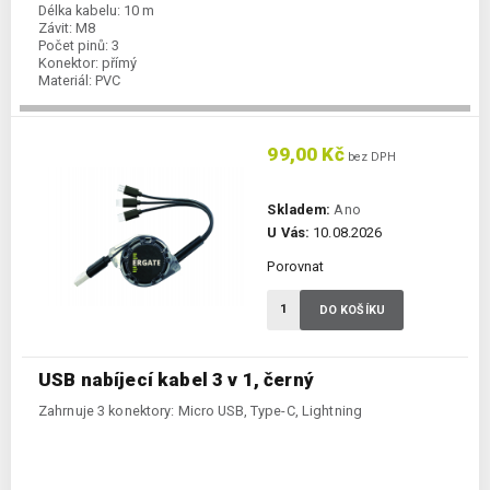
Délka kabelu:
10 m
Závit:
M8
Počet pinů:
3
Konektor:
přímý
Materiál:
PVC
99,00 Kč
bez DPH
Skladem:
Ano
U Vás:
10.08.2026
Porovnat
DO KOŠÍKU
USB nabíjecí kabel 3 v 1, černý
Zahrnuje 3 konektory: Micro USB, Type-C, Lightning