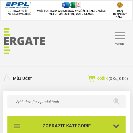
DOPRAVA PO ČR
VAŠE POPTÁVKY A OBJEDNÁVKY MŮŽETE TAKÉ
ZASÍLAT
100%
RYCHLE A KVALITNĚ
VE FORMÁTECH PDF, WORD A EXCEL
BEZPEČNÝ
NÁKUP
menu
MŮJ ÚČET
KOŠÍK
(
0
Ks,
0 Kč
)
ZOBRAZIT KATEGORIE