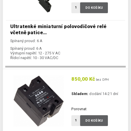
DO KOŠÍKU
Ultratenké miniaturní polovodičové relé
včetně patice…
Spínaný proud: 6 A
Spínaný proud:
6 A
Výstupní napětí:
12 - 275 V AC
Řídicí napětí:
10 - 30 VAC/DC
850,00 Kč
bez DPH
Skladem:
dodání 14-21 dní
Porovnat
DO KOŠÍKU