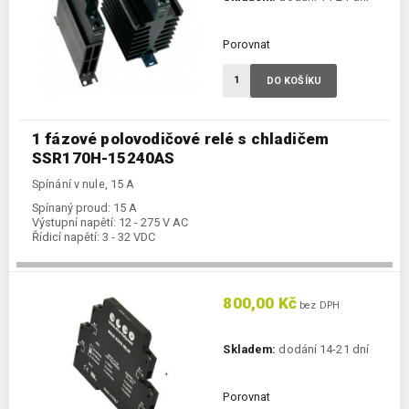
Porovnat
DO KOŠÍKU
1 fázové polovodičové relé s chladičem
SSR170H-15240AS
Spínání v nule, 15 A
Spínaný proud:
15 A
Výstupní napětí:
12 - 275 V AC
Řídicí napětí:
3 - 32 VDC
800,00 Kč
bez DPH
Skladem:
dodání 14-21 dní
Porovnat