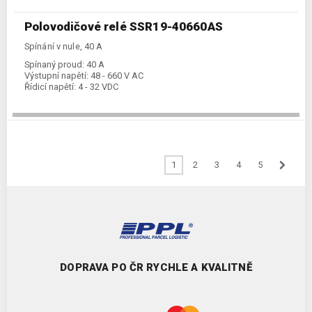
Polovodičové relé SSR19-40660AS
Spínání v nule, 40 A
Spínaný proud:
40 A
Výstupní napětí:
48 - 660 V AC
Řídicí napětí:
4 - 32 VDC
1
2
3
4
5
DOPRAVA PO ČR RYCHLE A KVALITNĚ