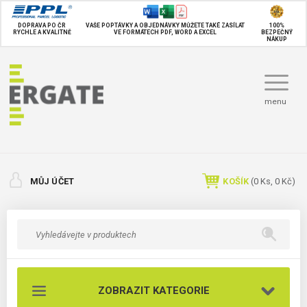
DOPRAVA PO ČR
VAŠE POPTÁVKY A OBJEDNÁVKY MŮŽETE TAKÉ
ZASÍLAT
100%
RYCHLE A KVALITNĚ
VE FORMÁTECH PDF, WORD A EXCEL
BEZPEČNÝ
NÁKUP
menu
MŮJ ÚČET
KOŠÍK
(
0
Ks,
0 Kč
)
ZOBRAZIT KATEGORIE