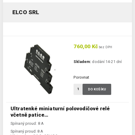
ELCO SRL
760,00 Kč
bez DPH
Skladem:
dodání 14-21 dní
Porovnat
DO KOŠÍKU
Ultratenké miniaturní polovodičové relé
včetně patice…
Spínaný proud: 8 A
Spínaný proud:
8 A