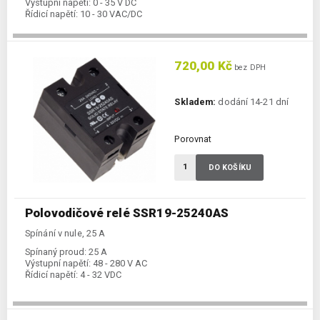
Výstupní napětí:
0 - 35 V DC
Řídicí napětí:
10 - 30 VAC/DC
720,00 Kč
bez DPH
Skladem:
dodání 14-21 dní
Porovnat
DO KOŠÍKU
Polovodičové relé SSR19-25240AS
Spínání v nule, 25 A
Spínaný proud:
25 A
Výstupní napětí:
48 - 280 V AC
Řídicí napětí:
4 - 32 VDC