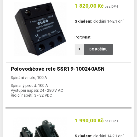
1 820,00 Kč
bez DPH
Skladem:
dodání 14-21 dní
Porovnat
DO KOŠÍKU
Polovodičové relé SSR19-100240ASN
Spínání v nule, 100 A
Spínaný proud:
100 A
Výstupní napětí:
24 - 280 V AC
Řídicí napětí:
3 - 32 VDC
1 990,00 Kč
bez DPH
Skladem:
dodání 14-21 dní