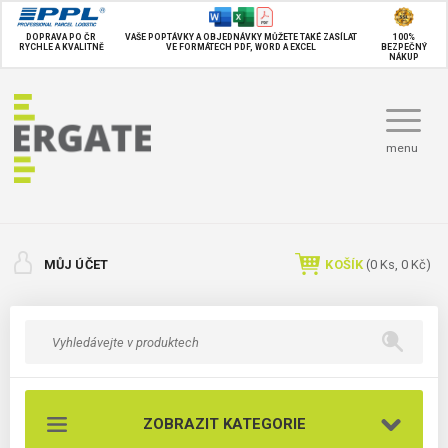
DOPRAVA PO ČR
VAŠE POPTÁVKY A OBJEDNÁVKY MŮŽETE TAKÉ
ZASÍLAT
100%
RYCHLE A KVALITNĚ
VE FORMÁTECH PDF, WORD A EXCEL
BEZPEČNÝ
NÁKUP
menu
MŮJ ÚČET
KOŠÍK
(
0
Ks,
0 Kč
)
ZOBRAZIT KATEGORIE