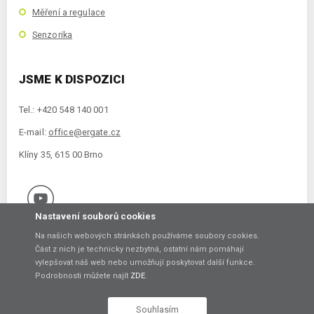
Měření a regulace
Senzorika
JSME K DISPOZICI
Tel.: +420 548 140 001
E-mail:
office@ergate.cz
Klíny 35, 615 00 Brno
Nastavení souborů cookies
Na našich webových stránkách používáme soubory cookies.
Část z nich je technicky nezbytná, ostatní nám pomáhají
vylepšovat náš web nebo umožňují poskytovat další funkce.
Copyright © 2021 ERGATE Automation s.r.o., Klíny 35, 61500 Brno
Podrobnosti můžete najít
ZDE
.
Vytvořil
Souhlasím