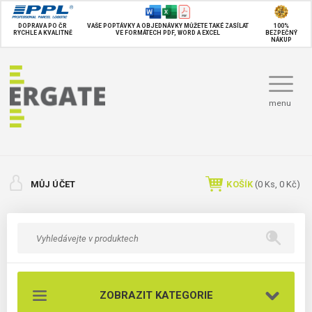
DOPRAVA PO ČR
VAŠE POPTÁVKY A OBJEDNÁVKY MŮŽETE TAKÉ
ZASÍLAT
100%
RYCHLE A KVALITNĚ
VE FORMÁTECH PDF, WORD A EXCEL
BEZPEČNÝ
NÁKUP
menu
MŮJ ÚČET
KOŠÍK
(
0
Ks,
0 Kč
)
ZOBRAZIT KATEGORIE