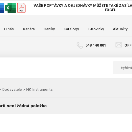
VAŠE POPTÁVKY A OBJEDNÁVKY MŮŽETE TAKÉ
ZASÍLA
EXCEL
O nás
Kariéra
Ceníky
Katalogy
E-novinky
Aktuality
548 140 001
OFF
>
Dodavatelé
>
HK Instruments
rii není žádná položka