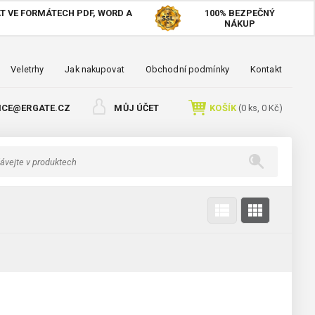
T VE FORMÁTECH PDF, WORD A
100%
BEZPEČNÝ
NÁKUP
Veletrhy
Jak nakupovat
Obchodní podmínky
Kontakt
ICE@ERGATE.CZ
MŮJ ÚČET
KOŠÍK
(
0
ks,
0 Kč
)