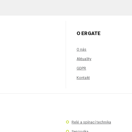
O ERGATE
O nás
Aktuality
GDPR
Kontakt
Relé a spínací technika
Senzorika