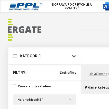
DOPRAVA PO ČR
RYCHLE A
KVALITNĚ
KATEGORIE
FILTRY:
Zrušit filtry
Hlavní strana
Pouze zboží skladem
V dané katego