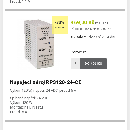
Proud:
1,1 A
469,00 Kč
-30%
bez DPH
sleva
Původně bez DPH 670,00 Kč
Skladem:
dodání 7-14 dní
Porovnat
DO KOŠÍKU
Napájecí zdroj RPS120-24-CE
Výkon 120 W, napětí: 24 VDC, proud 5 A
Spínané napětí:
24 VDC
Výkon:
120 W
Montáž:
na DIN lištu
Proud:
5 A