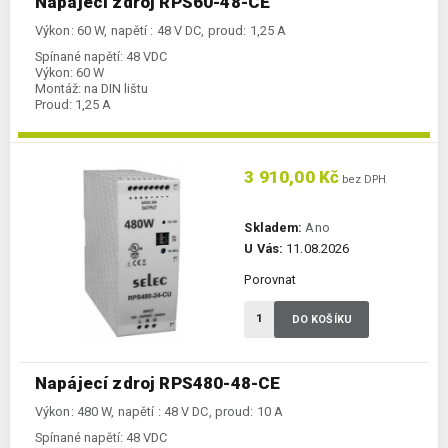
Napájecí zdroj RPS60-48-CE
Výkon: 60 W, napětí : 48 V DC, proud: 1,25 A
Spínané napětí:
48 VDC
Výkon:
60 W
Montáž:
na DIN lištu
Proud:
1,25 A
3 910,00 Kč
bez DPH
Skladem:
Ano
U Vás:
11.08.2026
Porovnat
DO KOŠÍKU
Napájecí zdroj RPS480-48-CE
Výkon: 480 W, napětí : 48 V DC, proud: 10 A
Spínané napětí:
48 VDC