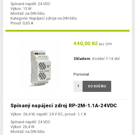
Spínané napětí:
24 VDC
Výkon:
15 W
Montáž:
na DIN lištu
Kategorie:
Napájecí zdroje na DIN lištu
Proud:
0,65 A
440,00 Kč
bez DPH
Skladem:
dodání 7-14 dní
Porovnat
DO KOŠÍKU
Spínaný napájecí zdroj RP-2M-1.1A-24VDC
Výkon: 26,4 W, napětí: 24 V DC, proud: 1,1 A
Spínané napětí:
24 VDC
Výkon:
26,4 W
Montáž:
na DIN lištu