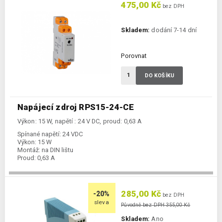
475,00 Kč
bez DPH
Skladem:
dodání 7-14 dní
Porovnat
DO KOŠÍKU
Napájecí zdroj RPS15-24-CE
Výkon: 15 W, napětí : 24 V DC, proud: 0,63 A
Spínané napětí:
24 VDC
Výkon:
15 W
Montáž:
na DIN lištu
Proud:
0,63 A
285,00 Kč
-20%
bez DPH
sleva
Původně bez DPH 355,00 Kč
Skladem:
Ano