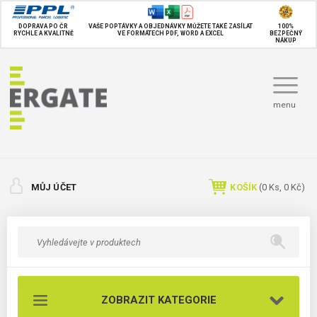
DOPRAVA PO ČR
VAŠE POPTÁVKY A OBJEDNÁVKY MŮŽETE TAKÉ
ZASÍLAT
100%
RYCHLE A KVALITNĚ
VE FORMÁTECH PDF, WORD A EXCEL
BEZPEČNÝ
NÁKUP
menu
MŮJ ÚČET
KOŠÍK
(
0
Ks,
0 Kč
)
ZOBRAZIT KATEGORIE