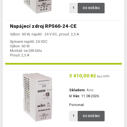
DO KOŠÍKU
Napájecí zdroj RPS60-24-CE
Výkon: 60 W, napětí : 24 V DC, proud: 2,5 A
Spínané napětí:
24 VDC
Výkon:
60 W
Montáž:
na DIN lištu
Proud:
2,5 A
3 410,00 Kč
bez DPH
Skladem:
Ano
U Vás:
11.08.2026
Porovnat
DO KOŠÍKU