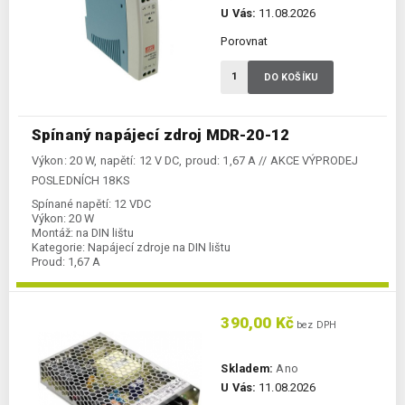
U Vás:
11.08.2026
Porovnat
DO KOŠÍKU
Spínaný napájecí zdroj MDR-20-12
Výkon: 20 W, napětí: 12 V DC, proud: 1,67 A // AKCE VÝPRODEJ
POSLEDNÍCH 18KS
Spínané napětí:
12 VDC
Výkon:
20 W
Montáž:
na DIN lištu
Kategorie:
Napájecí zdroje na DIN lištu
Proud:
1,67 A
390,00 Kč
bez DPH
Skladem:
Ano
U Vás:
11.08.2026