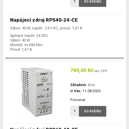
DO KOŠÍKU
Napájecí zdroj RPS40-24-CE
Výkon: 40 W, napětí : 24 V DC, proud: 1,67 A
Spínané napětí:
24 VDC
Výkon:
40 W
Montáž:
na DIN lištu
Proud:
1,67 A
780,00 Kč
bez DPH
Skladem:
Ano
U Vás:
11.08.2026
Porovnat
DO KOŠÍKU