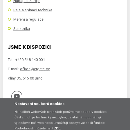
Napájecí zdroje
Relé a spínací technika
Měření a regulace
Senzorika
JSME K DISPOZICI
Tel.: +420 548 140 001
E-mail:
office@ergate.cz
Klíny 35, 615 00 Brno
Nastavení souborů cookies
Na našich webových stránkách používáme soubory cookies.
Část z nich je technicky nezbytná, ostatní nám pomáhají
vylepšovat náš web nebo umožňují poskytovat další funkce.
Copyright © 2021 ERGATE Automation s.r.o., Klíny 35, 61500 Brno
Podrobnosti můžete najít
ZDE
.