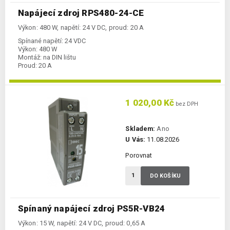
Napájecí zdroj RPS480-24-CE
Výkon: 480 W, napětí: 24 V DC, proud: 20 A
Spínané napětí:
24 VDC
Výkon:
480 W
Montáž:
na DIN lištu
Proud:
20 A
1 020,00 Kč
bez DPH
Skladem:
Ano
U Vás:
11.08.2026
Porovnat
DO KOŠÍKU
Spínaný napájecí zdroj PS5R-VB24
Výkon: 15 W, napětí: 24 V DC, proud: 0,65 A