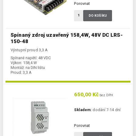
Porovnat
DO KOŠÍKU
Spínaný zdroj uzavřený 158,4W, 48V DC LRS-
150-48
Výstupní proud 3,3 A
Spínané napětí:
48 VDC
Výkon:
158,4 W
Montáž:
na DIN lištu
Proud:
3,3 A
650,00 Kč
bez DPH
Skladem:
dodání 7-14 dní
Porovnat