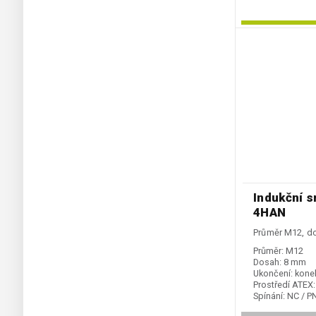
Indukční 
4HAN
Průměr M12, d
Průměr:
M12
Dosah:
8 mm
Ukončení:
kone
Prostředí ATEX:
Spínání:
NC / P
Podkategorie: