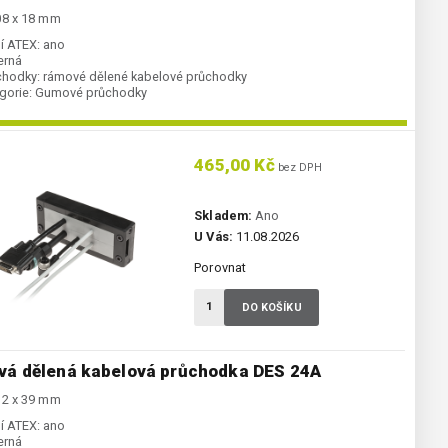
08 x 18 mm
í ATEX:
ano
erná
chodky:
rámové dělené kabelové průchodky
gorie:
Gumové průchodky
465,00 Kč
bez DPH
Skladem:
Ano
U Vás:
11.08.2026
Porovnat
DO KOŠÍKU
á dělená kabelová průchodka DES 24A
12 x 39 mm
í ATEX:
ano
erná