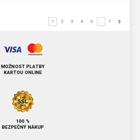
1
2
3
4
5
...
7
MOŽNOST PLATBY
KARTOU ONLINE
100 %
BEZPEČNÝ NÁKUP