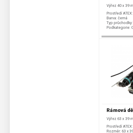
Výřez 40 x 39
Prostředí ATEX:
Barva:
černá
Typ průchodky:
Podkategorie:
Rámová dě
Výřez 63 x 39
Prostředí ATEX:
Rozměr:
63 x 