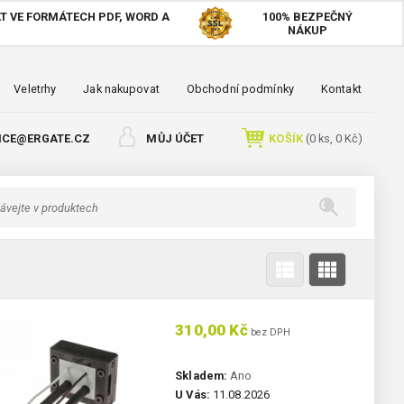
T VE FORMÁTECH PDF, WORD A
100%
BEZPEČNÝ
NÁKUP
Veletrhy
Jak nakupovat
Obchodní podmínky
Kontakt
ICE@ERGATE.CZ
MŮJ ÚČET
KOŠÍK
(
0
ks,
0 Kč
)
310,00 Kč
bez DPH
Skladem:
Ano
U Vás:
11.08.2026