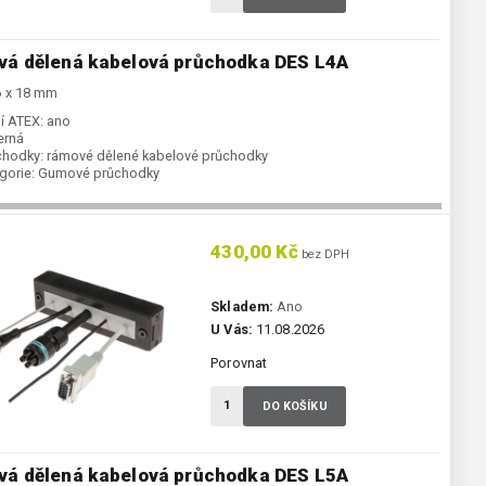
á dělená kabelová průchodka DES L4A
6 x 18 mm
í ATEX:
ano
erná
chodky:
rámové dělené kabelové průchodky
gorie:
Gumové průchodky
430,00 Kč
bez DPH
Skladem:
Ano
U Vás:
11.08.2026
Porovnat
DO KOŠÍKU
á dělená kabelová průchodka DES L5A