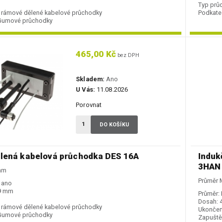
Typ prů
rámové dělené kabelové průchodky
Podkate
Gumové průchodky
465,00 Kč
bez DPH
Skladem:
Ano
U Vás:
11.08.2026
Porovnat
DO KOŠÍKU
lená kabelová průchodka DES 16A
Induk
3HAN
 mm
Průměr 
ano
39 mm
Průměr:
Dosah:
rámové dělené kabelové průchodky
Ukončen
Gumové průchodky
Zapuště