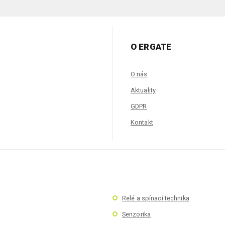
O ERGATE
O nás
Aktuality
GDPR
Kontakt
Relé a spínací technika
Senzorika