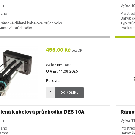
 mm
Výřez 1
ano
Prostřed
Barva:
č
rámové dělené kabelové průchodky
Typ prů
Gumové průchodky
Podkate
455,00 Kč
bez DPH
Skladem:
Ano
U Vás:
11.08.2026
Porovnat
DO KOŠÍKU
lená kabelová průchodka DES 10A
Rámov
 mm
Výřez 1
ano
Prostřed
39 mm
Barva:
č