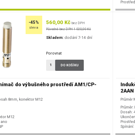
Prostřed
Spínání:
Podkate
560,00 Kč
-45%
bez DPH
sleva
Původně bez DPH 1 020,00 Kč
Skladem:
dodání 7-14 dní
Porovnat
DO KOŠÍKU
snímač do výbušného prostředí AM1/CP-
Induk
2AAN
osah 8mm, konektor M12
Průměr 
Průměr:
Dosah:
ktor M12
Ukončen
ano
Prostřed
NP
Spínání:
Indukční snímače
Podkate