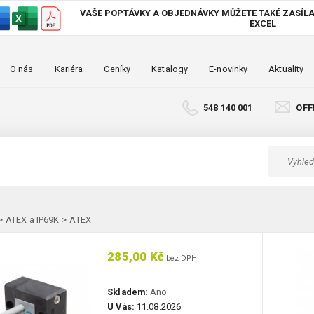
VAŠE POPTÁVKY A OBJEDNÁVKY MŮŽETE TAKÉ
ZASÍLA
EXCEL
O nás
Kariéra
Ceníky
Katalogy
E-novinky
Aktuality
548 140 001
OFF
>
ATEX a IP69K
>
ATEX
285,00 Kč
bez DPH
Skladem:
Ano
U Vás:
11.08.2026