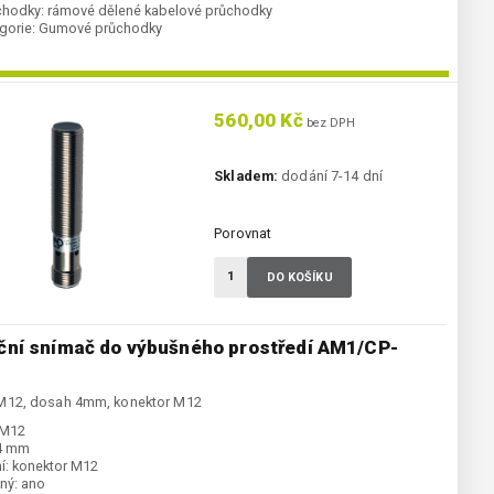
chodky:
rámové dělené kabelové průchodky
gorie:
Gumové průchodky
560,00 Kč
bez DPH
Skladem:
dodání 7-14 dní
Porovnat
DO KOŠÍKU
ční snímač do výbušného prostředí AM1/CP-
M12, dosah 4mm, konektor M12
M12
4 mm
í:
konektor M12
ný:
ano