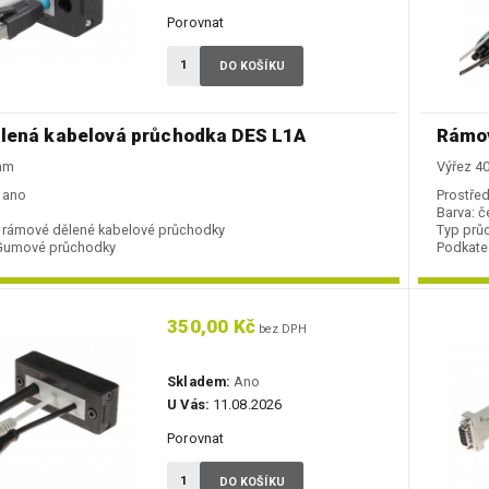
Porovnat
DO KOŠÍKU
lená kabelová průchodka DES L1A
Rámov
 mm
Výřez 4
ano
Prostřed
Barva:
č
rámové dělené kabelové průchodky
Typ prů
Gumové průchodky
Podkate
350,00 Kč
bez DPH
Skladem:
Ano
U Vás:
11.08.2026
Porovnat
DO KOŠÍKU