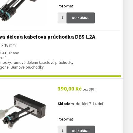
Porovnat
DO KOŠÍKU
á dělená kabelová průchodka DES L2A
0 x 18 mm
í ATEX:
ano
erná
chodky:
rámové dělené kabelové průchodky
gorie:
Gumové průchodky
390,00 Kč
bez DPH
Skladem:
dodání 7-14 dní
Porovnat
DO KOŠÍKU