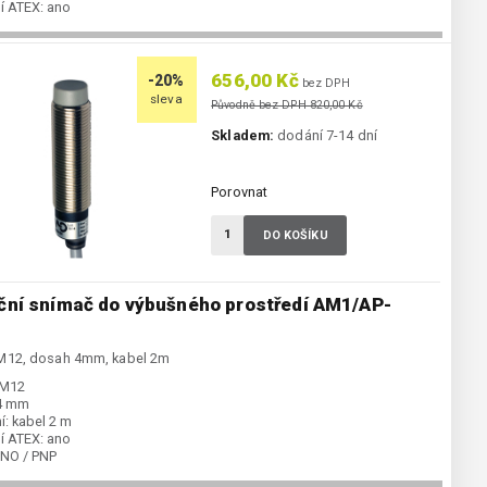
í ATEX:
ano
NC / PNP
gorie:
Indukční snímače
656,00 Kč
-20%
bez DPH
sleva
Původně bez DPH 820,00 Kč
Skladem:
dodání 7-14 dní
Porovnat
DO KOŠÍKU
ční snímač do výbušného prostředí AM1/AP-
M12, dosah 4mm, kabel 2m
M12
4 mm
í:
kabel 2 m
í ATEX:
ano
NO / PNP
gorie:
Indukční snímače