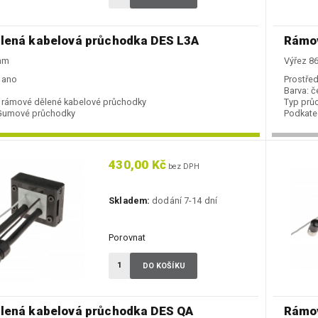
lená kabelová průchodka DES L3A
Rámov
 mm
Výřez 8
ano
Prostřed
Barva:
č
rámové dělené kabelové průchodky
Typ prů
Gumové průchodky
Podkate
430,00 Kč
bez DPH
Skladem:
dodání 7-14 dní
Porovnat
DO KOŠÍKU
lená kabelová průchodka DES QA
Rámov