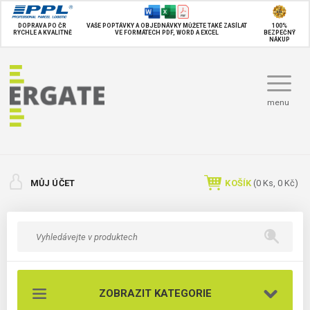
DOPRAVA PO ČR
VAŠE POPTÁVKY A OBJEDNÁVKY MŮŽETE TAKÉ
ZASÍLAT
100%
RYCHLE A KVALITNĚ
VE FORMÁTECH PDF, WORD A EXCEL
BEZPEČNÝ
NÁKUP
menu
MŮJ ÚČET
KOŠÍK
(
0
Ks,
0 Kč
)
ZOBRAZIT KATEGORIE