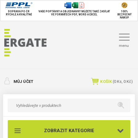
DOPRAVA PO ČR
VAŠE POPTÁVKY A OBJEDNÁVKY MŮŽETE TAKÉ
ZASÍLAT
100%
RYCHLE A KVALITNĚ
VE FORMÁTECH PDF, WORD A EXCEL
BEZPEČNÝ
NÁKUP
menu
MŮJ ÚČET
KOŠÍK
(
0
Ks,
0 Kč
)
ZOBRAZIT KATEGORIE