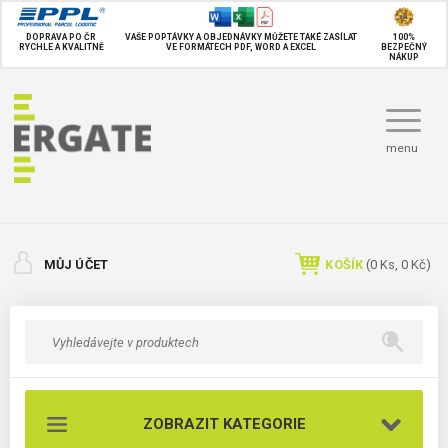
DOPRAVA PO ČR
VAŠE POPTÁVKY A OBJEDNÁVKY MŮŽETE TAKÉ
ZASÍLAT
100%
RYCHLE A KVALITNĚ
VE FORMÁTECH PDF, WORD A EXCEL
BEZPEČNÝ
NÁKUP
menu
MŮJ ÚČET
KOŠÍK
(
0
Ks,
0 Kč
)
ZOBRAZIT KATEGORIE