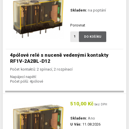
Skladem:
na poptání
Porovnat
DO KOŠÍKU
4pólové relé s nuceně vedenými kontakty
RF1V-2A2BL-D12
Počet kontaktů: 2 spínací, 2 rozpínací
Napájecí napětí:
Počet pólů:
4pólové
510,00 Kč
bez DPH
Skladem:
Ano
U Vás:
11.08.2026