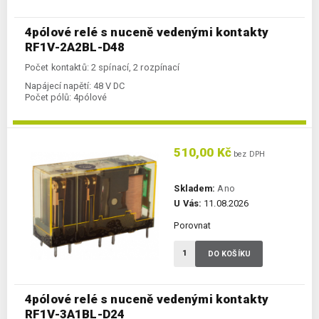
4pólové relé s nuceně vedenými kontakty
RF1V-2A2BL-D48
Počet kontaktů: 2 spínací, 2 rozpínací
Napájecí napětí:
48 V DC
Počet pólů:
4pólové
510,00 Kč
bez DPH
Skladem:
Ano
U Vás:
11.08.2026
Porovnat
DO KOŠÍKU
4pólové relé s nuceně vedenými kontakty
RF1V-3A1BL-D24