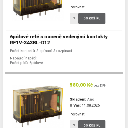
Porovnat
DO KOŠÍKU
6pólové relé s nuceně vedenými kontakty
RF1V-3A3BL-D12
Počet kontaktů: 3 spínací, 3 rozpínací
Napájecí napětí:
Počet pólů:
6pólové
580,00 Kč
bez DPH
Skladem:
Ano
U Vás:
11.08.2026
Porovnat
DO KOŠÍKU