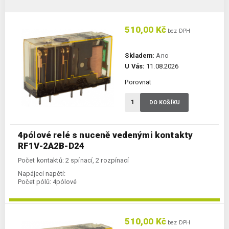
510,00 Kč
bez DPH
Skladem:
Ano
U Vás:
11.08.2026
Porovnat
DO KOŠÍKU
4pólové relé s nuceně vedenými kontakty
RF1V-2A2B-D24
Počet kontaktů: 2 spínací, 2 rozpínací
Napájecí napětí:
Počet pólů:
4pólové
510,00 Kč
bez DPH