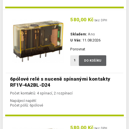
580,00 Kč
bez DPH
Skladem:
Ano
U Vás:
11.08.2026
Porovnat
DO KOŠÍKU
6pólové relé s nuceně spínanými kontakty
RF1V-4A2BL-D24
Počet kontaktů: 4 spínací, 2 rozpínací
Napájecí napětí:
Počet pólů:
6pólové
580,00 Kč
bez DPH