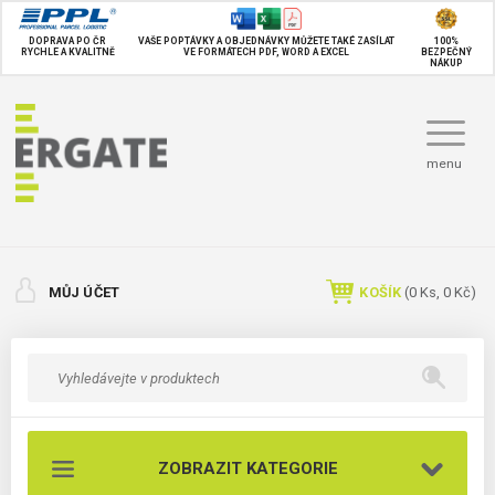
DOPRAVA PO ČR
VAŠE POPTÁVKY A OBJEDNÁVKY MŮŽETE TAKÉ
ZASÍLAT
100%
RYCHLE A KVALITNĚ
VE FORMÁTECH PDF, WORD A EXCEL
BEZPEČNÝ
NÁKUP
menu
MŮJ ÚČET
KOŠÍK
(
0
Ks,
0 Kč
)
ZOBRAZIT KATEGORIE