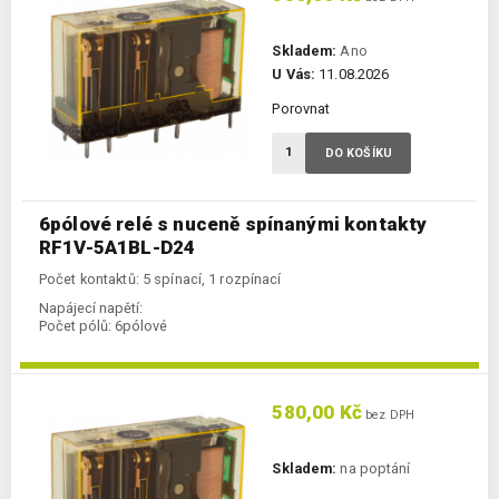
Skladem:
Ano
U Vás:
11.08.2026
Porovnat
DO KOŠÍKU
6pólové relé s nuceně spínanými kontakty
RF1V-5A1BL-D24
Počet kontaktů: 5 spínací, 1 rozpínací
Napájecí napětí:
Počet pólů:
6pólové
580,00 Kč
bez DPH
Skladem:
na poptání