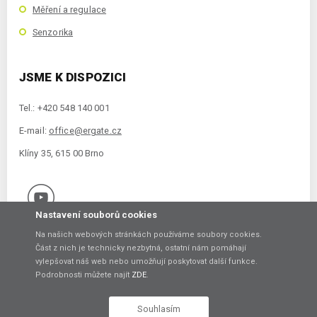
Měření a regulace
Senzorika
JSME K DISPOZICI
Tel.: +420 548 140 001
E-mail:
office@ergate.cz
Klíny 35, 615 00 Brno
Nastavení souborů cookies
Na našich webových stránkách používáme soubory cookies.
Část z nich je technicky nezbytná, ostatní nám pomáhají
vylepšovat náš web nebo umožňují poskytovat další funkce.
Copyright © 2021 ERGATE Automation s.r.o., Klíny 35, 61500 Brno
Podrobnosti můžete najít
ZDE
.
Vytvořil
Souhlasím