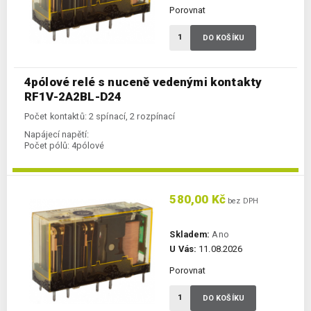
Porovnat
DO KOŠÍKU
4pólové relé s nuceně vedenými kontakty
RF1V-2A2BL-D24
Počet kontaktů: 2 spínací, 2 rozpínací
Napájecí napětí:
Počet pólů:
4pólové
580,00 Kč
bez DPH
Skladem:
Ano
U Vás:
11.08.2026
Porovnat
DO KOŠÍKU