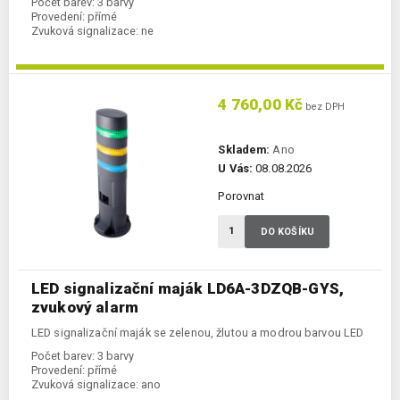
Počet barev:
3 barvy
Provedení:
přímé
Zvuková signalizace:
ne
4 760,00 Kč
bez DPH
Skladem:
Ano
U Vás:
08.08.2026
Porovnat
DO KOŠÍKU
LED signalizační maják LD6A-3DZQB-GYS,
zvukový alarm
LED signalizační maják se zelenou, žlutou a modrou barvou LED
Počet barev:
3 barvy
Provedení:
přímé
Zvuková signalizace:
ano