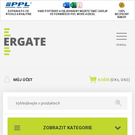
DOPRAVA PO ČR
VAŠE POPTÁVKY A OBJEDNÁVKY MŮŽETE TAKÉ
ZASÍLAT
100%
RYCHLE A KVALITNĚ
VE FORMÁTECH PDF, WORD A EXCEL
BEZPEČNÝ
NÁKUP
menu
MŮJ ÚČET
KOŠÍK
(
0
Ks,
0 Kč
)
ZOBRAZIT KATEGORIE