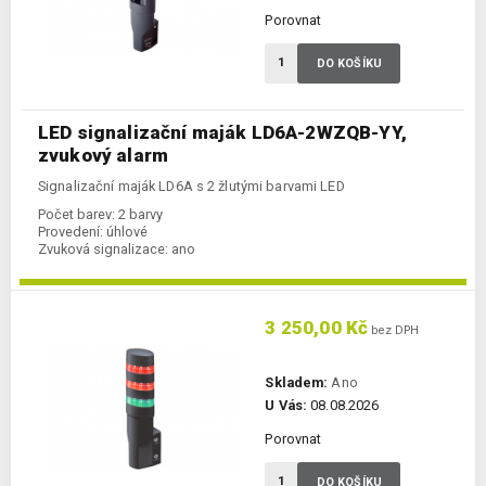
Porovnat
DO KOŠÍKU
LED signalizační maják LD6A-2WZQB-YY,
zvukový alarm
Signalizační maják LD6A s 2 žlutými barvami LED
Počet barev:
2 barvy
Provedení:
úhlové
Zvuková signalizace:
ano
3 250,00 Kč
bez DPH
Skladem:
Ano
U Vás:
08.08.2026
Porovnat
DO KOŠÍKU