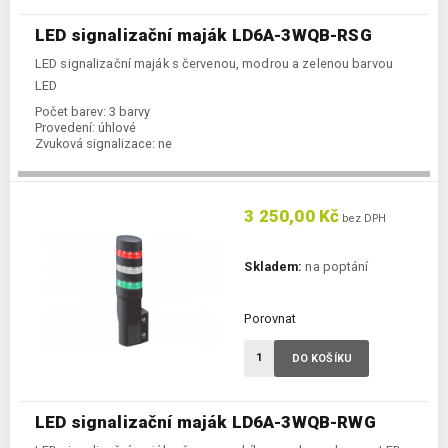
LED signalizační maják LD6A-3WQB-RSG
LED signalizační maják s červenou, modrou a zelenou barvou
LED
Počet barev:
3 barvy
Provedení:
úhlové
Zvuková signalizace:
ne
3 250,00 Kč
bez DPH
Skladem:
na poptání
Porovnat
DO KOŠÍKU
LED signalizační maják LD6A-3WQB-RWG