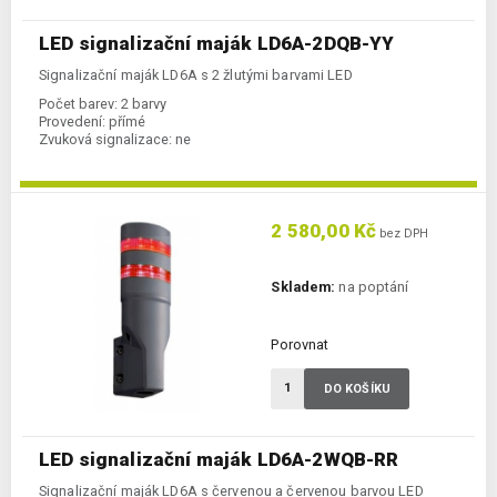
LED signalizační maják LD6A-2DQB-YY
Signalizační maják LD6A s 2 žlutými barvami LED
Počet barev:
2 barvy
Provedení:
přímé
Zvuková signalizace:
ne
2 580,00 Kč
bez DPH
Skladem:
na poptání
Porovnat
DO KOŠÍKU
LED signalizační maják LD6A-2WQB-RR
Signalizační maják LD6A s červenou a červenou barvou LED