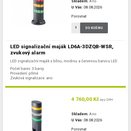
Skladem:
Ano
U Vás:
08.08.2026
Porovnat
DO KOŠÍKU
LED signalizační maják LD6A-3DZQB-WSR,
zvukový alarm
LED signalizační maják s bílou, modrou a červenou barvou LED
Počet barev:
3 barvy
Provedení:
přímé
Zvuková signalizace:
ano
4 760,00 Kč
bez DPH
Skladem:
Ano
U Vás:
08.08.2026
Porovnat