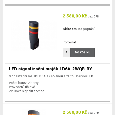
2 580,00 Kč
bez DPH
Skladem:
na poptání
Porovnat
DO KOŠÍKU
LED signalizační maják LD6A-2WQB-RY
Signalizační maják LD6A s červenou a žlutou barvou LED
Počet barev:
2 barvy
Provedení:
úhlové
Zvuková signalizace:
ne
2 580,00 Kč
bez DPH