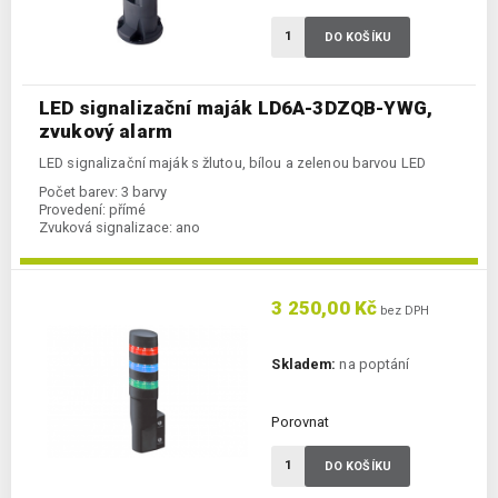
DO KOŠÍKU
LED signalizační maják LD6A-3DZQB-YWG,
zvukový alarm
LED signalizační maják s žlutou, bílou a zelenou barvou LED
Počet barev:
3 barvy
Provedení:
přímé
Zvuková signalizace:
ano
3 250,00 Kč
bez DPH
Skladem:
na poptání
Porovnat
DO KOŠÍKU