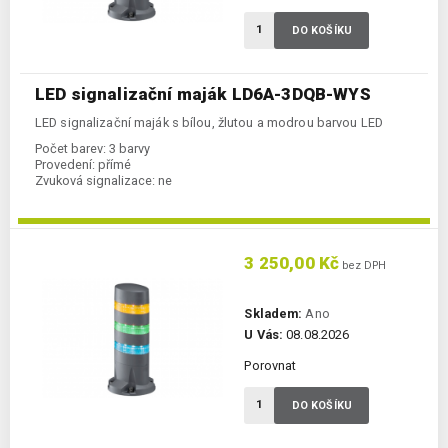
DO KOŠÍKU
LED signalizační maják LD6A-3DQB-WYS
LED signalizační maják s bílou, žlutou a modrou barvou LED
Počet barev:
3 barvy
Provedení:
přímé
Zvuková signalizace:
ne
3 250,00 Kč
bez DPH
Skladem:
Ano
U Vás:
08.08.2026
Porovnat
DO KOŠÍKU