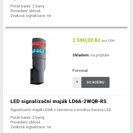
Počet barev:
2 barvy
Provedení:
úhlové
Zvuková signalizace:
ne
2 580,00 Kč
bez DPH
Skladem:
na poptání
Porovnat
DO KOŠÍKU
LED signalizační maják LD6A-2WQB-RS
Signalizační maják LD6A s červenou a modrou barvou LED
Počet barev:
2 barvy
Provedení:
úhlové
Zvuková signalizace:
ne