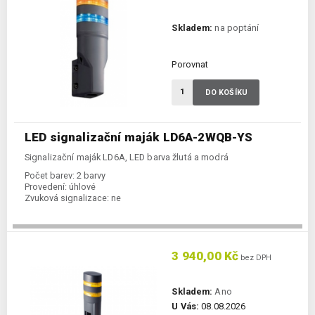
Skladem:
na poptání
Porovnat
DO KOŠÍKU
LED signalizační maják LD6A-2WQB-YS
Signalizační maják LD6A, LED barva žlutá a modrá
Počet barev:
2 barvy
Provedení:
úhlové
Zvuková signalizace:
ne
3 940,00 Kč
bez DPH
Skladem:
Ano
U Vás:
08.08.2026