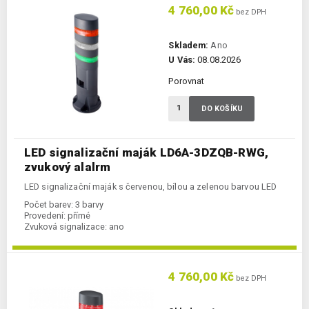
4 760,00 Kč
bez DPH
Skladem:
Ano
U Vás:
08.08.2026
Porovnat
DO KOŠÍKU
LED signalizační maják LD6A-3DZQB-RWG,
zvukový alalrm
LED signalizační maják s červenou, bílou a zelenou barvou LED
Počet barev:
3 barvy
Provedení:
přímé
Zvuková signalizace:
ano
4 760,00 Kč
bez DPH