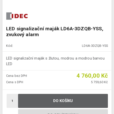
LED signalizační maják LD6A-3DZQB-YSS,
zvukový alarm
Kód:
LD6A-3DZQB-YSS
LED signalizační maják s žlutou, modrou a modrou barvou
LED
4 760,00 Kč
Cena bez DPH
Cena s DPH
5 759,60 Kč
DO KOŠÍKU