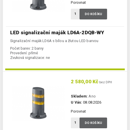
Porovnat
DO KOŠÍKU
LED signalizační maják LD6A-2DQB-WY
Signalizační maják LD6A s bílou a žlutou LED barvou
Počet barev:
2 barvy
Provedení:
přímé
Zvuková signalizace:
ne
2 580,00 Kč
bez DPH
Skladem:
Ano
U Vás:
08.08.2026
Porovnat
DO KOŠÍKU