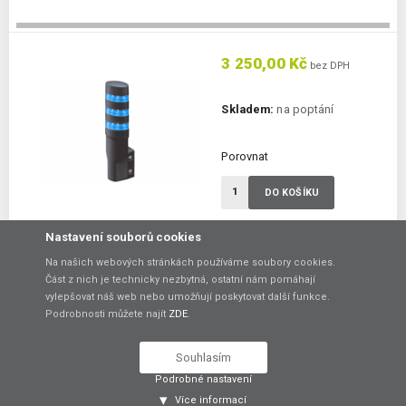
3 250,00 Kč
bez DPH
Skladem:
na poptání
Porovnat
DO KOŠÍKU
Nastavení souborů cookies
LED signalizační maják LD6A-3WQB-SSS
Na našich webových stránkách používáme soubory cookies.
LED signalizační maják s 3x modrou barvou LED
Část z nich je technicky nezbytná, ostatní nám pomáhají
vylepšovat náš web nebo umožňují poskytovat další funkce.
Počet barev:
3 barvy
Provedení:
úhlové
Podrobnosti můžete najít
ZDE
.
Zvuková signalizace:
ne
Souhlasím
Podrobné nastavení
3 250,00 Kč
Více informací
bez DPH