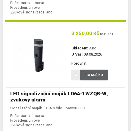
Počet barev:
1 barva
Provedení:
úhlové
Zvuková signalizace:
ano
3 250,00 Kč
bez DPH
Skladem:
Ano
U Vás:
08.08.2026
Porovnat
DO KOŠÍKU
LED signalizační maják LD6A-1WZQB-W,
zvukový alarm
Signalizační maják LD6A s bílou barvou LED
Počet barev:
1 barva
Provedení:
úhlové
Zvuková signalizace:
ano