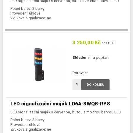
LED signalizační maják s červenou, bílou a zelenou barvou LED
Počet barev:
3 barvy
Provedení:
úhlové
Zvuková signalizace:
ne
3 250,00 Kč
bez DPH
Skladem:
na poptání
Porovnat
DO KOŠÍKU
LED signalizační maják LD6A-3WQB-RYS
LED signalizační maják s červenou, žlutou a modrou barvou LED
Počet barev:
3 barvy
Provedení:
úhlové
Zvuková signalizace:
ne