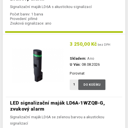
Signalizační maják LD6A s akustickou signalizací
Počet barev:
1 barva
Provedení:
přímé
Zvuková signalizace:
ano
3 250,00 Kč
bez DPH
Skladem:
Ano
U Vás:
08.08.2026
Porovnat
DO KOŠÍKU
LED signalizační maják LD6A-1WZQB-G,
zvukový alarm
Signalizační maják LD6A se zelenou barvou a akustickou
signalizací