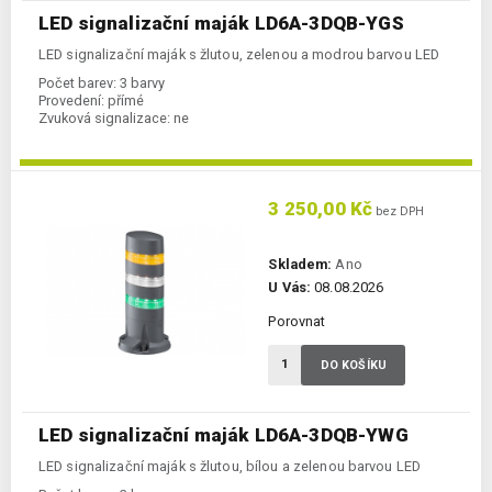
LED signalizační maják LD6A-3DQB-YGS
LED signalizační maják s žlutou, zelenou a modrou barvou LED
Počet barev:
3 barvy
Provedení:
přímé
Zvuková signalizace:
ne
3 250,00 Kč
bez DPH
Skladem:
Ano
U Vás:
08.08.2026
Porovnat
DO KOŠÍKU
LED signalizační maják LD6A-3DQB-YWG
LED signalizační maják s žlutou, bílou a zelenou barvou LED