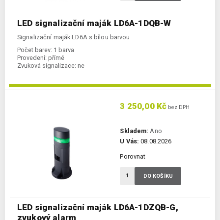
LED signalizační maják LD6A-1DQB-W
Signalizační maják LD6A s bílou barvou
Počet barev:
1 barva
Provedení:
přímé
Zvuková signalizace:
ne
3 250,00 Kč
bez DPH
Skladem:
Ano
U Vás:
08.08.2026
Porovnat
DO KOŠÍKU
LED signalizační maják LD6A-1DZQB-G,
zvukový alarm