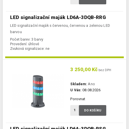
LED signalizační maják LD6A-3DQB-RRG
LED signalizační maják s červenou, červenou a zelenou LED
barvou
Počet barev:
3 barvy
Provedení:
úhlové
Zvuková signalizace:
ne
3 250,00 Kč
bez DPH
Skladem:
Ano
U Vás:
08.08.2026
Porovnat
DO KOŠÍKU
LED signalizační maják LD6A-3DQB-RSG