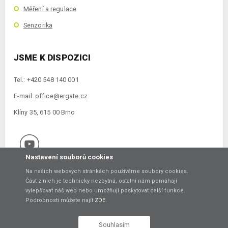
Měření a regulace
Senzorika
JSME K DISPOZICI
Tel.: +420 548 140 001
E-mail:
office@ergate.cz
Klíny 35, 615 00 Brno
Nastavení souborů cookies
Na našich webových stránkách používáme soubory cookies.
Část z nich je technicky nezbytná, ostatní nám pomáhají
vylepšovat náš web nebo umožňují poskytovat další funkce.
Copyright © 2021 ERGATE Automation s.r.o., Klíny 35, 61500 Brno
Podrobnosti můžete najít
ZDE
.
Vytvořil
Souhlasím