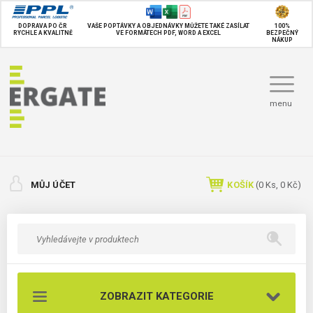
DOPRAVA PO ČR
VAŠE POPTÁVKY A OBJEDNÁVKY MŮŽETE TAKÉ
ZASÍLAT
100%
RYCHLE A KVALITNĚ
VE FORMÁTECH PDF, WORD A EXCEL
BEZPEČNÝ
NÁKUP
menu
MŮJ ÚČET
KOŠÍK
(
0
Ks,
0 Kč
)
ZOBRAZIT KATEGORIE