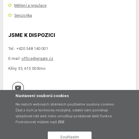
Měření a regulace
Senzorika
JSME K DISPOZICI
Tel.: +420 548 140 001
E-mail:
office@ergate.cz
Klíny 35, 615 00 Brno
Nastavení souborů cookies
Na našich webových stránkách používáme soubory cookies.
Část z nich je technicky nezbytná, ostatní nám pomáhají
vylepšovat náš web nebo umožňují poskytovat další funkce.
Copyright © 2021 ERGATE Automation s.r.o., Klíny 35, 61500 Brno
Podrobnosti můžete najít
ZDE
.
Vytvořil
Souhlasím