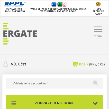
DOPRAVA PO ČR
VAŠE POPTÁVKY A OBJEDNÁVKY MŮŽETE TAKÉ
ZASÍLAT
100%
RYCHLE A KVALITNĚ
VE FORMÁTECH PDF, WORD A EXCEL
BEZPEČNÝ
NÁKUP
menu
MŮJ ÚČET
KOŠÍK
(
0
Ks,
0 Kč
)
ZOBRAZIT KATEGORIE