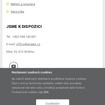
Měření a regulace
Senzorika
JSME K DISPOZICI
Tel.: +420 548 140 001
E-mail:
office@ergate.cz
Klíny 35, 615 00 Brno
Nastavení souborů cookies
Na našich webových stránkách používáme soubory cookies.
Část z nich je technicky nezbytná, ostatní nám pomáhají
vylepšovat náš web nebo umožňují poskytovat další funkce.
Copyright © 2021 ERGATE Automation s.r.o., Klíny 35, 61500 Brno
Podrobnosti můžete najít
ZDE
.
Vytvořil
Souhlasím