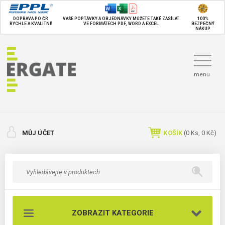
DOPRAVA PO ČR
VAŠE POPTÁVKY A OBJEDNÁVKY MŮŽETE TAKÉ
ZASÍLAT
100%
RYCHLE A KVALITNĚ
VE FORMÁTECH PDF, WORD A EXCEL
BEZPEČNÝ
NÁKUP
menu
MŮJ ÚČET
KOŠÍK
(
0
Ks,
0 Kč
)
ZOBRAZIT KATEGORIE