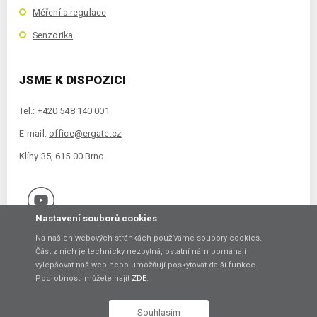
Měření a regulace
Senzorika
JSME K DISPOZICI
Tel.: +420 548 140 001
E-mail:
office@ergate.cz
Klíny 35, 615 00 Brno
Nastavení souborů cookies
Na našich webových stránkách používáme soubory cookies.
Část z nich je technicky nezbytná, ostatní nám pomáhají
vylepšovat náš web nebo umožňují poskytovat další funkce.
Copyright © 2021 ERGATE Automation s.r.o., Klíny 35, 61500 Brno
Podrobnosti můžete najít
ZDE
.
Vytvořil
Souhlasím