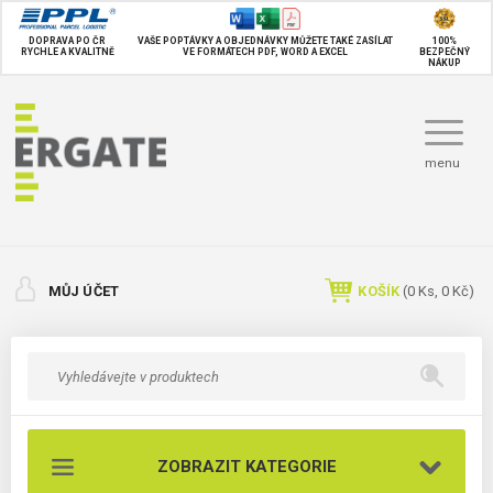
DOPRAVA PO ČR
VAŠE POPTÁVKY A OBJEDNÁVKY MŮŽETE TAKÉ
ZASÍLAT
100%
RYCHLE A KVALITNĚ
VE FORMÁTECH PDF, WORD A EXCEL
BEZPEČNÝ
NÁKUP
menu
MŮJ ÚČET
KOŠÍK
(
0
Ks,
0 Kč
)
ZOBRAZIT KATEGORIE