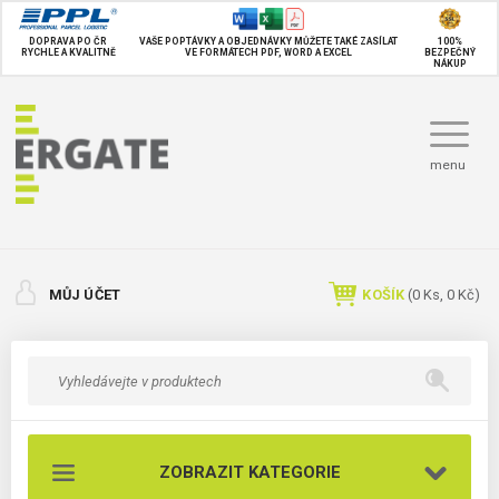
DOPRAVA PO ČR
VAŠE POPTÁVKY A OBJEDNÁVKY MŮŽETE TAKÉ
ZASÍLAT
100%
RYCHLE A KVALITNĚ
VE FORMÁTECH PDF, WORD A EXCEL
BEZPEČNÝ
NÁKUP
menu
MŮJ ÚČET
KOŠÍK
(
0
Ks,
0 Kč
)
ZOBRAZIT KATEGORIE