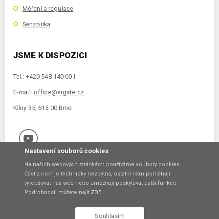
Měření a regulace
Senzorika
JSME K DISPOZICI
Tel.: +420 548 140 001
E-mail:
office@ergate.cz
Klíny 35, 615 00 Brno
Nastavení souborů cookies
Na našich webových stránkách používáme soubory cookies.
Část z nich je technicky nezbytná, ostatní nám pomáhají
vylepšovat náš web nebo umožňují poskytovat další funkce.
Copyright © 2021 ERGATE Automation s.r.o., Klíny 35, 61500 Brno
Podrobnosti můžete najít
ZDE
.
Vytvořil
Souhlasím