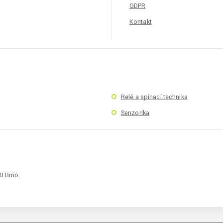
GDPR
Kontakt
Relé a spínací technika
Senzorika
00 Brno