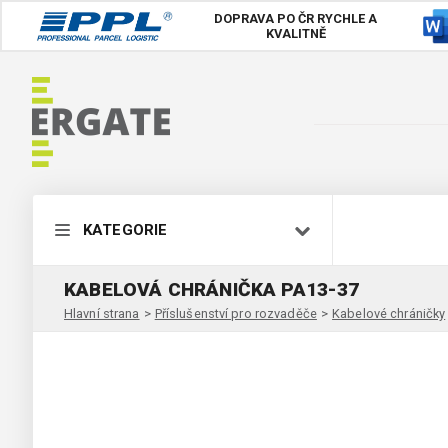
DOPRAVA PO ČR
RYCHLE A
KVALITNĚ
KATEGORIE
KABELOVÁ CHRÁNIČKA PA13-37
Hlavní strana
>
Příslušenství pro rozvaděče
>
Kabelové chráničky