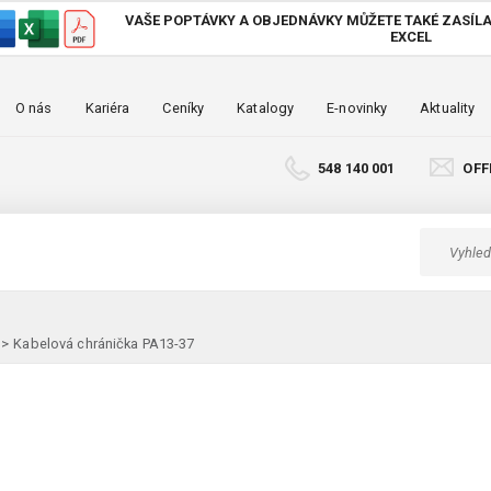
VAŠE POPTÁVKY A OBJEDNÁVKY MŮŽETE TAKÉ
ZASÍLA
EXCEL
O nás
Kariéra
Ceníky
Katalogy
E-novinky
Aktuality
548 140 001
OFF
>
Kabelová chránička PA13-37