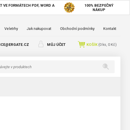
T VE FORMÁTECH PDF, WORD A
100%
BEZPEČNÝ
NÁKUP
Veletrhy
Jak nakupovat
Obchodní podmínky
Kontakt
ICE@ERGATE.CZ
MŮJ ÚČET
KOŠÍK
(
0
ks,
0 Kč
)