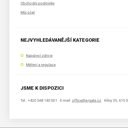
Obchodní podmínky
Můj účet
NEJVYHLEDÁVANĚJŠÍ KATEGORIE
Napájecí zdroje
Měření a regulace
JSME K DISPOZICI
Tel.: +420 548 140 001
E-mail:
office@ergate.cz
Klíny 35, 615 