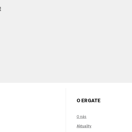
Ě
O ERGATE
O nás
Aktuality