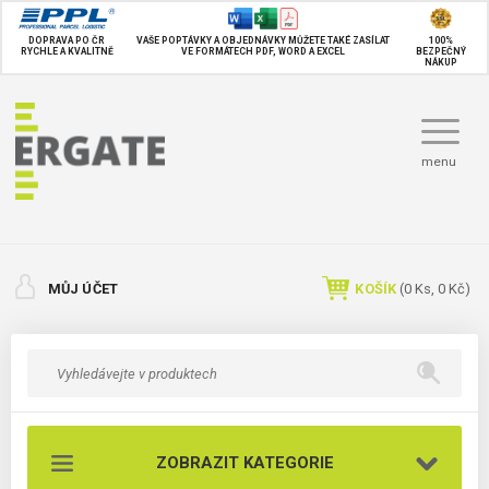
DOPRAVA PO ČR
VAŠE POPTÁVKY A OBJEDNÁVKY MŮŽETE TAKÉ
ZASÍLAT
100%
RYCHLE A KVALITNĚ
VE FORMÁTECH PDF, WORD A EXCEL
BEZPEČNÝ
NÁKUP
menu
MŮJ ÚČET
KOŠÍK
(
0
Ks,
0 Kč
)
ZOBRAZIT KATEGORIE