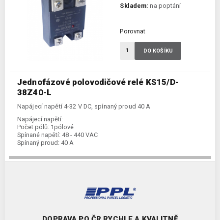
Skladem:
na poptání
Porovnat
DO KOŠÍKU
Jednofázové polovodičové relé KS15/D-
38Z40-L
Napájecí napětí 4-32 V DC, spínaný proud 40 A
Napájecí napětí:
Počet pólů:
1pólové
Spínané napětí:
48 - 440 VAC
Spínaný proud:
40 A
DOPRAVA PO ČR RYCHLE A KVALITNĚ