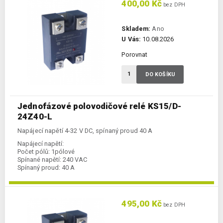
400,00 Kč
bez DPH
Skladem:
Ano
U Vás:
10.08.2026
Porovnat
DO KOŠÍKU
Jednofázové polovodičové relé KS15/D-
24Z40-L
Napájecí napětí 4-32 V DC, spínaný proud 40 A
Napájecí napětí:
Počet pólů:
1pólové
Spínané napětí:
240 VAC
Spínaný proud:
40 A
495,00 Kč
bez DPH