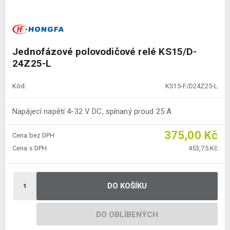
Jednofázové polovodičové relé KS15/D-
24Z25-L
Kód:
KS15-F/D24Z25-L
Napájecí napětí 4-32 V DC, spínaný proud 25 A
375,00 Kč
Cena bez DPH
Cena s DPH
453,75 Kč
DO KOŠÍKU
DO OBLÍBENÝCH