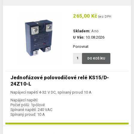
265,00 Kč
bez DPH
Skladem:
Ano
U Vás:
10.08.2026
Porovnat
DO KOŠÍKU
Jednofázové polovodičové relé KS15/D-
24Z10-L
Napájecí napětí 4-32 V DC, spínaný proud 10 A
Napájecí napětí:
Počet pólů:
1pólové
Spínané napětí:
240 VAC
Spínaný proud:
10 A