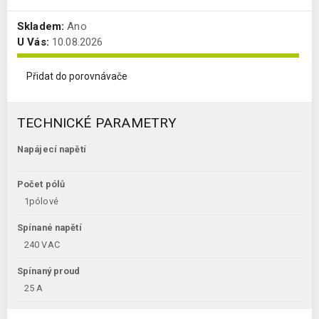
Skladem:
Ano
U Vás:
10.08.2026
Přidat do porovnávače
TECHNICKÉ PARAMETRY
Napájecí napětí
Počet pólů
1pólové
Spínané napětí
240 VAC
Spínaný proud
25 A