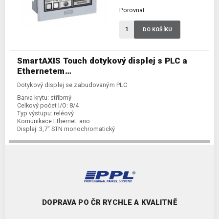
Porovnat
DO KOŠÍKU
SmartAXIS Touch dotykový displej s PLC a
Ethernetem…
Dotykový displej se zabudovaným PLC
Barva krytu:
stříbrný
Celkový počet I/O:
8/4
Typ výstupu:
reléový
Komunikace Ethernet:
ano
Displej:
3,7" STN monochromatický
Napájení:
24 V DC
Kategorie:
displej s PLC
Typ komunikace:
RS232C/RS422/485
DOPRAVA PO ČR RYCHLE A KVALITNĚ