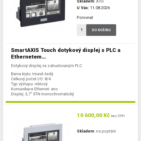
Skladem:
Ano
U Vás:
11.08.2026
Porovnat
DO KOŠÍKU
SmartAXIS Touch dotykový displej s PLC a
Ethernetem…
Dotykový displej se zabudovaným PLC
Barva krytu:
tmavě šedý
Celkový počet I/O:
8/4
Typ výstupu:
reléový
Komunikace Ethernet:
ano
Displej:
3,7" STN monochromatický
Napájení:
24 V DC
Kategorie:
displej s PLC
Typ komunikace:
RS232C/RS422/485
10 600,00 Kč
bez DPH
Skladem:
na poptání