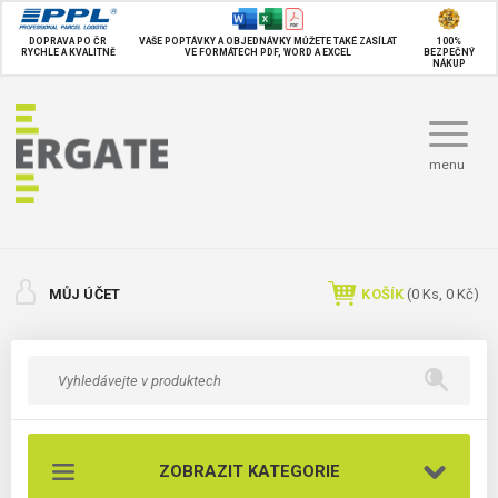
DOPRAVA PO ČR
VAŠE POPTÁVKY A OBJEDNÁVKY MŮŽETE TAKÉ
ZASÍLAT
100%
RYCHLE A KVALITNĚ
VE FORMÁTECH PDF, WORD A EXCEL
BEZPEČNÝ
NÁKUP
menu
MŮJ ÚČET
KOŠÍK
(
0
Ks,
0 Kč
)
ZOBRAZIT KATEGORIE