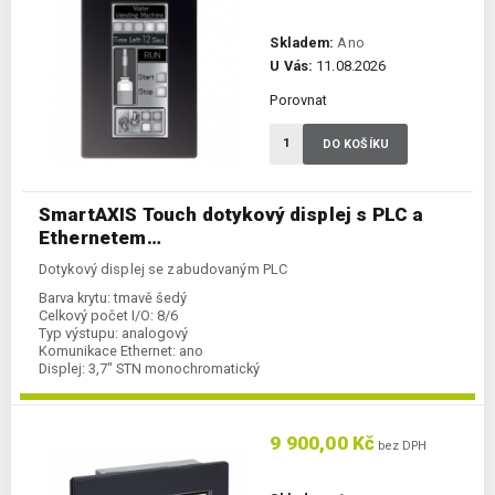
Skladem:
Ano
U Vás:
11.08.2026
Porovnat
DO KOŠÍKU
SmartAXIS Touch dotykový displej s PLC a
Ethernetem…
Dotykový displej se zabudovaným PLC
Barva krytu:
tmavě šedý
Celkový počet I/O:
8/6
Typ výstupu:
analogový
Komunikace Ethernet:
ano
Displej:
3,7" STN monochromatický
Napájení:
24 V DC
Kategorie:
displej s PLC
Typ komunikace:
RS232C/RS422/485
9 900,00 Kč
bez DPH