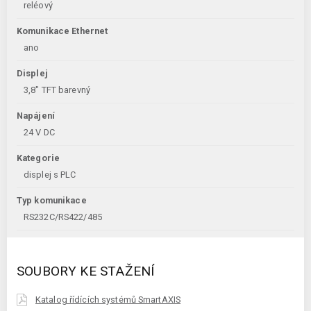
reléový
Komunikace Ethernet
ano
Displej
3,8" TFT barevný
Napájení
24 V DC
Kategorie
displej s PLC
Typ komunikace
RS232C/RS422/485
SOUBORY KE STAŽENÍ
Katalog řídících systémů SmartAXIS