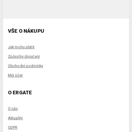
VŠE O NÁKUPU
Jak mohu platit
Způsoby doručení
Obchodní podmínky
Můj účet
O ERGATE
O nás
Aktuality
GDPR