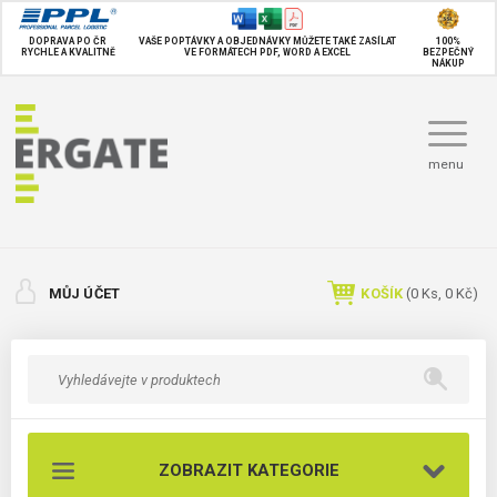
DOPRAVA PO ČR
VAŠE POPTÁVKY A OBJEDNÁVKY MŮŽETE TAKÉ
ZASÍLAT
100%
RYCHLE A KVALITNĚ
VE FORMÁTECH PDF, WORD A EXCEL
BEZPEČNÝ
NÁKUP
menu
MŮJ ÚČET
KOŠÍK
(
0
Ks,
0 Kč
)
ZOBRAZIT KATEGORIE