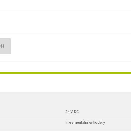
CH
24 V DC
Inkrementální enkodéry