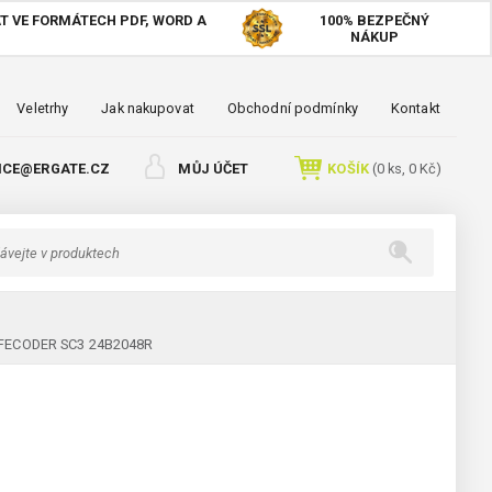
T VE FORMÁTECH PDF, WORD A
100%
BEZPEČNÝ
NÁKUP
Veletrhy
Jak nakupovat
Obchodní podmínky
Kontakt
ICE@ERGATE.CZ
MŮJ ÚČET
KOŠÍK
(
0
ks,
0 Kč
)
SAFECODER SC3 24B2048R