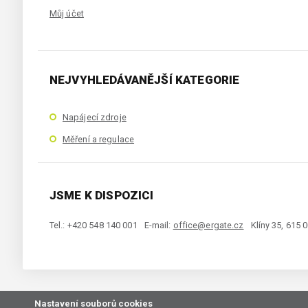
Můj účet
NEJVYHLEDÁVANĚJŠÍ KATEGORIE
Napájecí zdroje
Měření a regulace
JSME K DISPOZICI
Tel.: +420 548 140 001
E-mail:
office@ergate.cz
Klíny 35, 615 
Nastavení souborů cookies
Copyright © 2021 ERGATE Automation s.r.o., Klíny 35, 61500 Brno