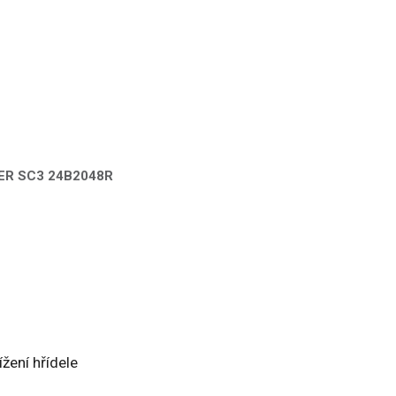
DER SC3 24B2048R
žení hřídele