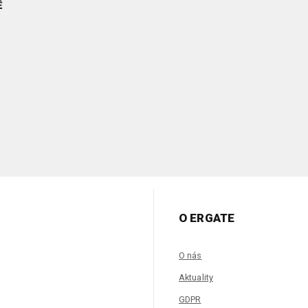
Ě
O ERGATE
O nás
Aktuality
GDPR