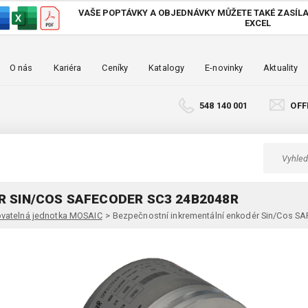
VAŠE POPTÁVKY A OBJEDNÁVKY MŮŽETE TAKÉ
ZASÍLA
EXCEL
O nás
Kariéra
Ceníky
Katalogy
E-novinky
Aktuality
548 140 001
OFF
 SIN/COS SAFECODER SC3 24B2048R
vatelná jednotka MOSAIC
>
Bezpečnostní inkrementální enkodér Sin/Cos 