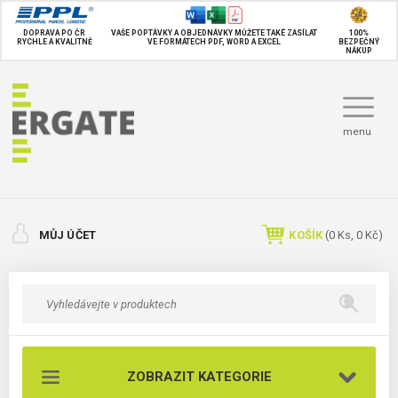
DOPRAVA PO ČR
VAŠE POPTÁVKY A OBJEDNÁVKY MŮŽETE TAKÉ
ZASÍLAT
100%
RYCHLE A KVALITNĚ
VE FORMÁTECH PDF, WORD A EXCEL
BEZPEČNÝ
NÁKUP
menu
MŮJ ÚČET
KOŠÍK
(
0
Ks,
0 Kč
)
ZOBRAZIT KATEGORIE