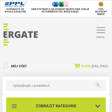
DOPRAVA PO ČR
VAŠE POPTÁVKY A OBJEDNÁVKY MŮŽETE TAKÉ
ZASÍLAT
100%
RYCHLE A KVALITNĚ
VE FORMÁTECH PDF, WORD A EXCEL
BEZPEČNÝ
NÁKUP
menu
MŮJ ÚČET
KOŠÍK
(
0
Ks,
0 Kč
)
ZOBRAZIT KATEGORIE