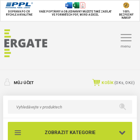
DOPRAVA PO ČR
VAŠE POPTÁVKY A OBJEDNÁVKY MŮŽETE TAKÉ
ZASÍLAT
100%
RYCHLE A KVALITNĚ
VE FORMÁTECH PDF, WORD A EXCEL
BEZPEČNÝ
NÁKUP
menu
MŮJ ÚČET
KOŠÍK
(
0
Ks,
0 Kč
)
ZOBRAZIT KATEGORIE