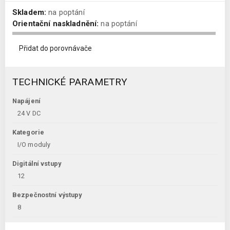
Skladem:
na poptání
Orientační naskladnění:
na poptání
Přidat do porovnávače
TECHNICKÉ PARAMETRY
Napájení
24 V DC
Kategorie
I/O moduly
Digitální vstupy
12
Bezpečnostní výstupy
8