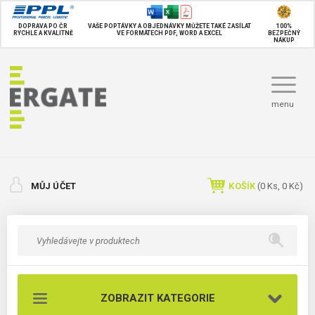
DOPRAVA PO ČR
VAŠE POPTÁVKY A OBJEDNÁVKY MŮŽETE TAKÉ
ZASÍLAT
100%
RYCHLE A KVALITNĚ
VE FORMÁTECH PDF, WORD A EXCEL
BEZPEČNÝ
NÁKUP
menu
MŮJ ÚČET
KOŠÍK
(
0
Ks,
0 Kč
)
ZOBRAZIT KATEGORIE