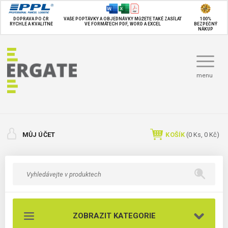
DOPRAVA PO ČR
VAŠE POPTÁVKY A OBJEDNÁVKY MŮŽETE TAKÉ
ZASÍLAT
100%
RYCHLE A KVALITNĚ
VE FORMÁTECH PDF, WORD A EXCEL
BEZPEČNÝ
NÁKUP
menu
MŮJ ÚČET
KOŠÍK
(
0
Ks,
0 Kč
)
ZOBRAZIT KATEGORIE