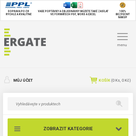
DOPRAVA PO ČR
VAŠE POPTÁVKY A OBJEDNÁVKY MŮŽETE TAKÉ
ZASÍLAT
100%
RYCHLE A KVALITNĚ
VE FORMÁTECH PDF, WORD A EXCEL
BEZPEČNÝ
NÁKUP
menu
MŮJ ÚČET
KOŠÍK
(
0
Ks,
0 Kč
)
ZOBRAZIT KATEGORIE