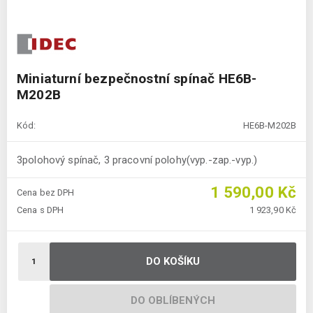
Miniaturní bezpečnostní spínač HE6B-
M202B
Kód:
HE6B-M202B
3polohový spínač, 3 pracovní polohy(vyp.-zap.-vyp.)
1 590,00 Kč
Cena bez DPH
Cena s DPH
1 923,90 Kč
DO KOŠÍKU
DO OBLÍBENÝCH