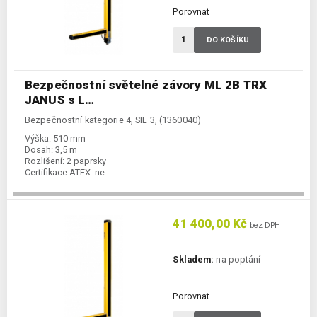
Porovnat
DO KOŠÍKU
Bezpečnostní světelné závory ML 2B TRX
JANUS s L…
Bezpečnostní kategorie 4, SIL 3, (1360040)
Výška:
510 mm
Dosah:
3,5 m
Rozlišení:
2 paprsky
Certifikace ATEX:
ne
41 400,00 Kč
bez DPH
Skladem:
na poptání
Porovnat