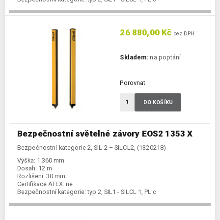
26 880,00 Kč
bez DPH
Skladem:
na poptání
Porovnat
DO KOŠÍKU
Bezpečnostní světelné závory EOS2 1353 X
Bezpečnostní kategorie 2, SIL 2 – SILCL2, (1320218)
Výška:
1 360 mm
Dosah:
12 m
Rozlišení:
30 mm
Certifikace ATEX:
ne
Bezpečnostní kategorie:
typ 2, SIL1 - SILCL 1, PL c