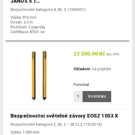
JANUS s T…
Bezpečnostní kategorie 4, SIL 3, (1360051)
Výška:
810 mm
Dosah:
3,5 m
Rozlišení:
3 paprsky
Certifikace ATEX:
ne
22 200,00 Kč
bez DPH
Skladem:
na poptání
Porovnat
DO KOŠÍKU
Bezpečnostní světelné závory EOS2 1053 X
Bezpečnostní kategorie 2, SIL 2 – SILCL2, (1320216)
Výška:
1 060 mm