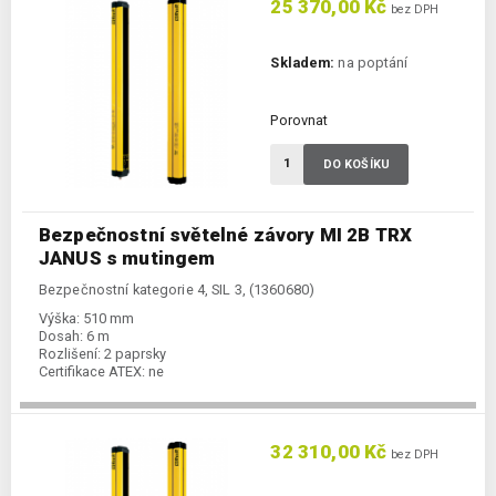
25 370,00 Kč
bez DPH
Skladem:
na poptání
Porovnat
DO KOŠÍKU
Bezpečnostní světelné závory MI 2B TRX
JANUS s mutingem
Bezpečnostní kategorie 4, SIL 3, (1360680)
Výška:
510 mm
Dosah:
6 m
Rozlišení:
2 paprsky
Certifikace ATEX:
ne
32 310,00 Kč
bez DPH