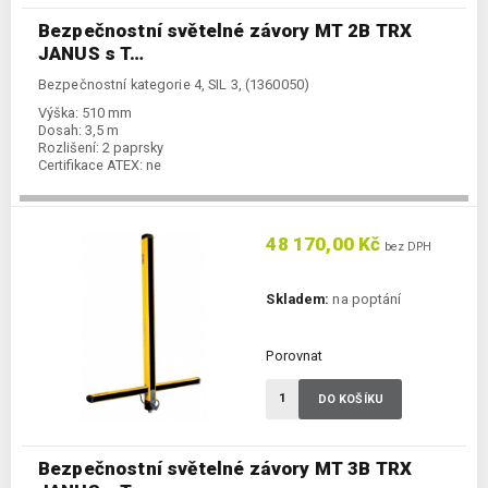
Bezpečnostní světelné závory MT 2B TRX
JANUS s T…
Bezpečnostní kategorie 4, SIL 3, (1360050)
Výška:
510 mm
Dosah:
3,5 m
Rozlišení:
2 paprsky
Certifikace ATEX:
ne
48 170,00 Kč
bez DPH
Skladem:
na poptání
Porovnat
DO KOŠÍKU
Bezpečnostní světelné závory MT 3B TRX