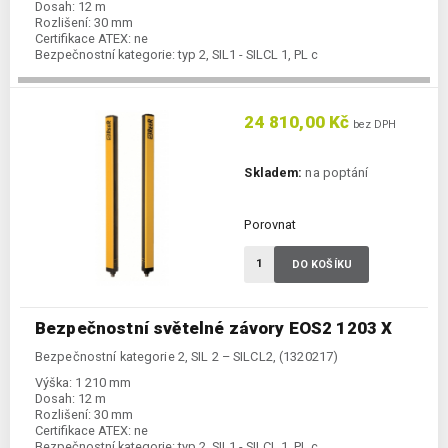
Dosah:
12 m
Rozlišení:
30 mm
Certifikace ATEX:
ne
Bezpečnostní kategorie:
typ 2, SIL1 - SILCL 1, PL c
24 810,00 Kč
bez DPH
Skladem:
na poptání
Porovnat
DO KOŠÍKU
Bezpečnostní světelné závory EOS2 1203 X
Bezpečnostní kategorie 2, SIL 2 – SILCL2, (1320217)
Výška:
1 210 mm
Dosah:
12 m
Rozlišení:
30 mm
Certifikace ATEX:
ne
Bezpečnostní kategorie:
typ 2, SIL1 - SILCL 1, PL c