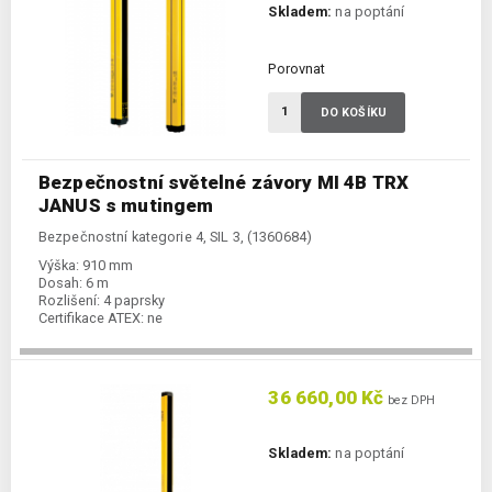
Skladem:
na poptání
Porovnat
DO KOŠÍKU
Bezpečnostní světelné závory MI 4B TRX
JANUS s mutingem
Bezpečnostní kategorie 4, SIL 3, (1360684)
Výška:
910 mm
Dosah:
6 m
Rozlišení:
4 paprsky
Certifikace ATEX:
ne
36 660,00 Kč
bez DPH
Skladem:
na poptání