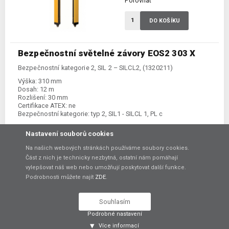
Porovnat
DO KOŠÍKU
Bezpečnostní světelné závory EOS2 303 X
Bezpečnostní kategorie 2, SIL 2 – SILCL2, (1320211)
Výška:
310 mm
Dosah:
12 m
Rozlišení:
30 mm
Certifikace ATEX:
ne
Bezpečnostní kategorie:
typ 2, SIL1 - SILCL 1, PL c
Nastavení souborů cookies
12 840,00 Kč
Na našich webových stránkách používáme soubory cookies.
bez DPH
Část z nich je technicky nezbytná, ostatní nám pomáhají
vylepšovat náš web nebo umožňují poskytovat další funkce.
Skladem:
na poptání
Podrobnosti můžete najít
ZDE
.
Porovnat
Souhlasím
Podrobné nastavení
DO KOŠÍKU
Více informací