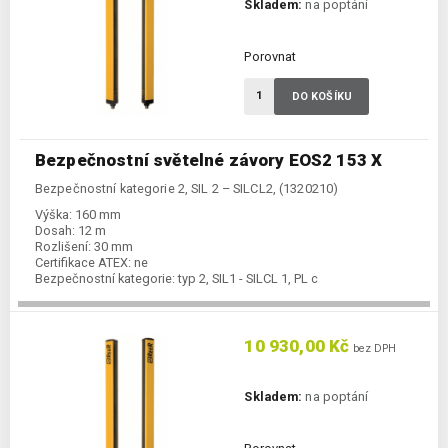
Skladem:
na poptání
Porovnat
DO KOŠÍKU
Bezpečnostní světelné závory EOS2 153 X
Bezpečnostní kategorie 2, SIL 2 – SILCL2, (1320210)
Výška:
160 mm
Dosah:
12 m
Rozlišení:
30 mm
Certifikace ATEX:
ne
Bezpečnostní kategorie:
typ 2, SIL1 - SILCL 1, PL c
10 930,00 Kč
bez DPH
Skladem:
na poptání