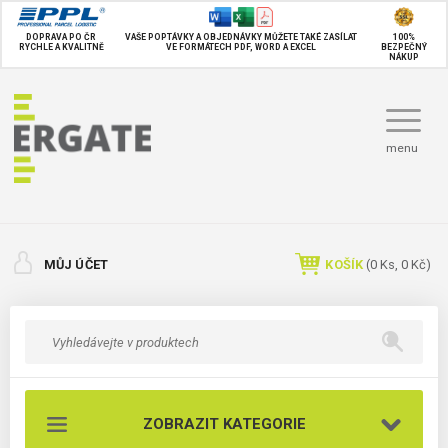
DOPRAVA PO ČR
VAŠE POPTÁVKY A OBJEDNÁVKY MŮŽETE TAKÉ
ZASÍLAT
100%
RYCHLE A KVALITNĚ
VE FORMÁTECH PDF, WORD A EXCEL
BEZPEČNÝ
NÁKUP
menu
MŮJ ÚČET
KOŠÍK
(
0
Ks,
0 Kč
)
ZOBRAZIT KATEGORIE