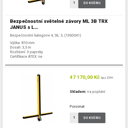
DO KOŠÍKU
Bezpečnostní světelné závory ML 3B TRX
JANUS s L…
Bezpečnostní kategorie 4, SIL 3, (1360041)
Výška:
810 mm
Dosah:
3,5 m
Rozlišení:
3 paprsky
Certifikace ATEX:
ne
47 170,00 Kč
bez DPH
Skladem:
na poptání
Porovnat
DO KOŠÍKU