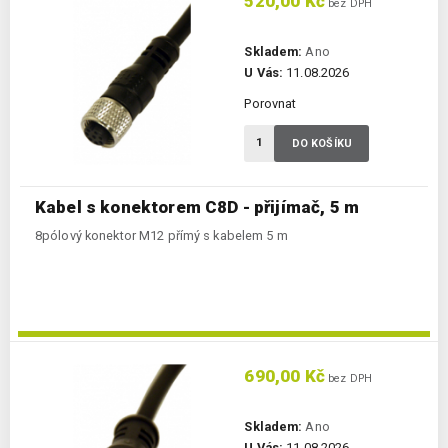
520,00 Kč
bez DPH
Skladem:
Ano
U Vás:
11.08.2026
Porovnat
DO KOŠÍKU
Kabel s konektorem C8D - přijímač, 5 m
8pólový konektor M12 přímý s kabelem 5 m
690,00 Kč
bez DPH
Skladem:
Ano
U Vás:
11.08.2026