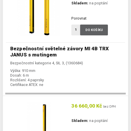
Skladem:
na poptání
Porovnat
DO KOŠÍKU
Bezpečnostní světelné závory MI 4B TRX
JANUS s mutingem
Bezpečnostní kategorie 4, SIL 3, (1360684)
Výška:
910 mm
Dosah:
6 m
Rozlišení:
4 paprsky
Certifikace ATEX:
ne
36 660,00 Kč
bez DPH
Skladem:
na poptání