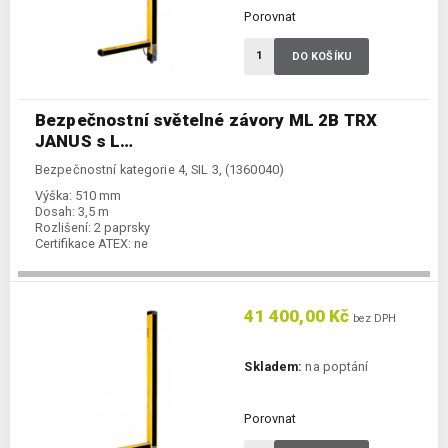
Porovnat
DO KOŠÍKU
Bezpečnostní světelné závory ML 2B TRX
JANUS s L…
Bezpečnostní kategorie 4, SIL 3, (1360040)
Výška:
510 mm
Dosah:
3,5 m
Rozlišení:
2 paprsky
Certifikace ATEX:
ne
41 400,00 Kč
bez DPH
Skladem:
na poptání
Porovnat