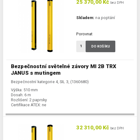
25 370,00 Kč
bez DPH
Skladem:
na poptání
Porovnat
DO KOŠÍKU
Bezpečnostní světelné závory MI 2B TRX
JANUS s mutingem
Bezpečnostní kategorie 4, SIL 3, (1360680)
Výška:
510 mm
Dosah:
6 m
Rozlišení:
2 paprsky
Certifikace ATEX:
ne
32 310,00 Kč
bez DPH