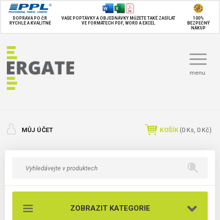
DOPRAVA PO ČR
VAŠE POPTÁVKY A OBJEDNÁVKY MŮŽETE TAKÉ
ZASÍLAT
100%
RYCHLE A KVALITNĚ
VE FORMÁTECH PDF, WORD A EXCEL
BEZPEČNÝ
NÁKUP
menu
MŮJ ÚČET
KOŠÍK
(
0
Ks,
0 Kč
)
ZOBRAZIT KATEGORIE