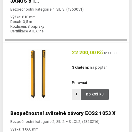
JANUS s T…
Bezpečnostní kategorie 4, SIL 3, (1360051)
Výška:
810 mm
Dosah:
3,5 m
Rozlišení:
3 paprsky
Certifikace ATEX:
ne
22 200,00 Kč
bez DPH
Skladem:
na poptání
Porovnat
DO KOŠÍKU
Bezpečnostní světelné závory EOS2 1053 X
Bezpečnostní kategorie 2, SIL 2 – SILCL2, (1320216)
Výška:
1 060 mm