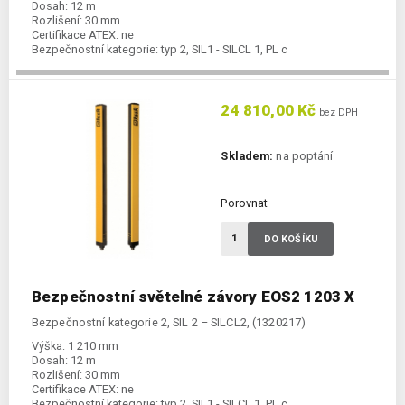
Dosah:
12 m
Rozlišení:
30 mm
Certifikace ATEX:
ne
Bezpečnostní kategorie:
typ 2, SIL1 - SILCL 1, PL c
24 810,00 Kč
bez DPH
Skladem:
na poptání
Porovnat
DO KOŠÍKU
Bezpečnostní světelné závory EOS2 1203 X
Bezpečnostní kategorie 2, SIL 2 – SILCL2, (1320217)
Výška:
1 210 mm
Dosah:
12 m
Rozlišení:
30 mm
Certifikace ATEX:
ne
Bezpečnostní kategorie:
typ 2, SIL1 - SILCL 1, PL c