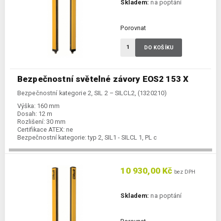
Skladem:
na poptání
Porovnat
DO KOŠÍKU
Bezpečnostní světelné závory EOS2 153 X
Bezpečnostní kategorie 2, SIL 2 – SILCL2, (1320210)
Výška:
160 mm
Dosah:
12 m
Rozlišení:
30 mm
Certifikace ATEX:
ne
Bezpečnostní kategorie:
typ 2, SIL1 - SILCL 1, PL c
10 930,00 Kč
bez DPH
Skladem:
na poptání