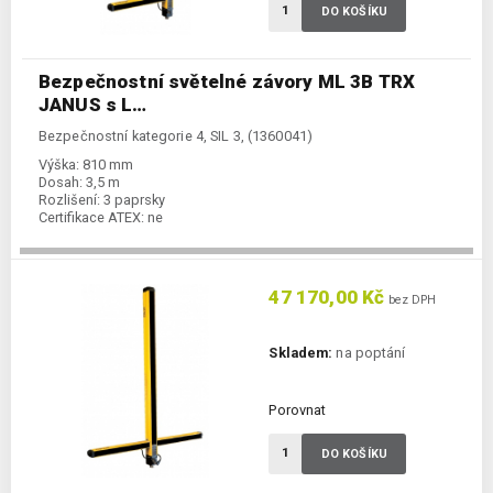
DO KOŠÍKU
Bezpečnostní světelné závory ML 3B TRX
JANUS s L…
Bezpečnostní kategorie 4, SIL 3, (1360041)
Výška:
810 mm
Dosah:
3,5 m
Rozlišení:
3 paprsky
Certifikace ATEX:
ne
47 170,00 Kč
bez DPH
Skladem:
na poptání
Porovnat
DO KOŠÍKU