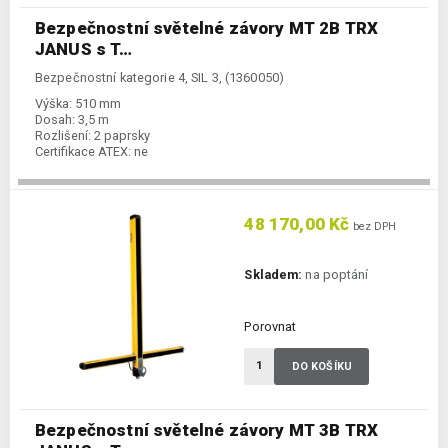
Bezpečnostní světelné závory MT 2B TRX
JANUS s T…
Bezpečnostní kategorie 4, SIL 3, (1360050)
Výška:
510 mm
Dosah:
3,5 m
Rozlišení:
2 paprsky
Certifikace ATEX:
ne
48 170,00 Kč
bez DPH
Skladem:
na poptání
Porovnat
DO KOŠÍKU
Bezpečnostní světelné závory MT 3B TRX