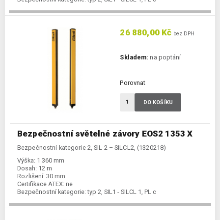
26 880,00 Kč
bez DPH
Skladem:
na poptání
Porovnat
DO KOŠÍKU
Bezpečnostní světelné závory EOS2 1353 X
Bezpečnostní kategorie 2, SIL 2 – SILCL2, (1320218)
Výška:
1 360 mm
Dosah:
12 m
Rozlišení:
30 mm
Certifikace ATEX:
ne
Bezpečnostní kategorie:
typ 2, SIL1 - SILCL 1, PL c