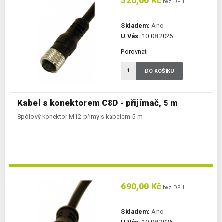
520,00 Kč
bez DPH
Skladem:
Ano
U Vás:
10.08.2026
Porovnat
DO KOŠÍKU
Kabel s konektorem C8D - přijímač, 5 m
8pólový konektor M12 přímý s kabelem 5 m
690,00 Kč
bez DPH
Skladem:
Ano
U Vás:
10.08.2026