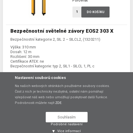
Porovnat
DO KOŠÍKU
Bezpečnostní světelné závory EOS2 303 X
Bezpečnostní kategorie 2, SIL 2 – SILCL2, (1320211)
Výška:
310 mm
Dosah:
12 m
Rozlišení:
30 mm
Certifikace ATEX:
ne
Bezpečnostní kategorie:
typ 2, SIL1 - SILCL 1, PL c
Nastavení souborů cookies
12 840,00 Kč
Na našich webových stránkách používáme soubory cookies.
bez DPH
Část z nich je technicky nezbytná, ostatní nám pomáhají
vylepšovat náš web nebo umožňují poskytovat další funkce.
Skladem:
na poptání
Podrobnosti můžete najít
ZDE
.
Porovnat
Souhlasím
Podrobné nastavení
DO KOŠÍKU
Více informací