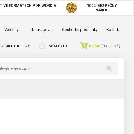
T VE FORMÁTECH PDF, WORD A
100%
BEZPEČNÝ
NÁKUP
Veletrhy
Jak nakupovat
Obchodní podmínky
Kontakt
ICE@ERGATE.CZ
MŮJ ÚČET
KOŠÍK
(
0
ks,
0 Kč
)