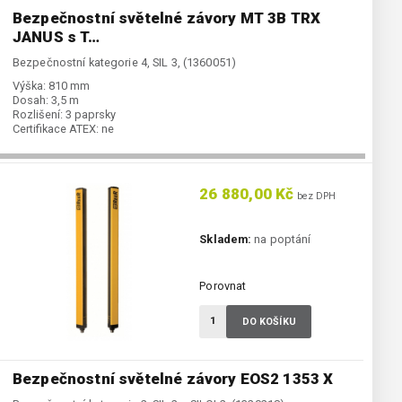
Bezpečnostní světelné závory MT 3B TRX
JANUS s T…
Bezpečnostní kategorie 4, SIL 3, (1360051)
Výška:
810 mm
Dosah:
3,5 m
Rozlišení:
3 paprsky
Certifikace ATEX:
ne
26 880,00 Kč
bez DPH
Skladem:
na poptání
Porovnat
DO KOŠÍKU
Bezpečnostní světelné závory EOS2 1353 X