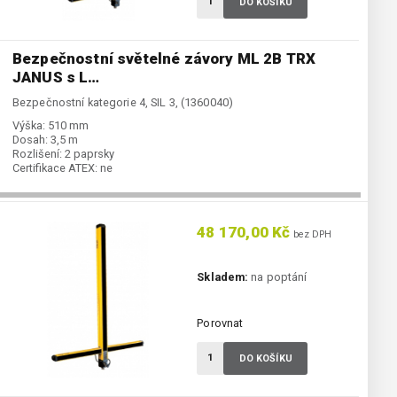
DO KOŠÍKU
Bezpečnostní světelné závory ML 2B TRX
JANUS s L…
Bezpečnostní kategorie 4, SIL 3, (1360040)
Výška:
510 mm
Dosah:
3,5 m
Rozlišení:
2 paprsky
Certifikace ATEX:
ne
48 170,00 Kč
bez DPH
Skladem:
na poptání
Porovnat
DO KOŠÍKU