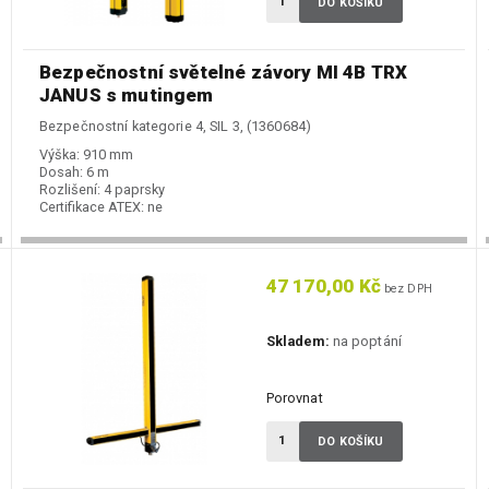
DO KOŠÍKU
Bezpečnostní světelné závory MI 4B TRX
JANUS s mutingem
Bezpečnostní kategorie 4, SIL 3, (1360684)
Výška:
910 mm
Dosah:
6 m
Rozlišení:
4 paprsky
Certifikace ATEX:
ne
47 170,00 Kč
bez DPH
Skladem:
na poptání
Porovnat
DO KOŠÍKU