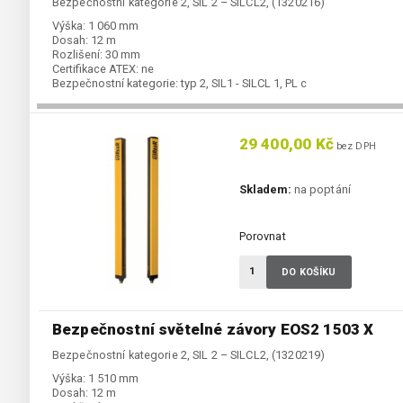
Bezpečnostní kategorie 2, SIL 2 – SILCL2, (1320216)
Výška:
1 060 mm
Dosah:
12 m
Rozlišení:
30 mm
Certifikace ATEX:
ne
Bezpečnostní kategorie:
typ 2, SIL1 - SILCL 1, PL c
29 400,00 Kč
bez DPH
Skladem:
na poptání
Porovnat
DO KOŠÍKU
Bezpečnostní světelné závory EOS2 1503 X
Bezpečnostní kategorie 2, SIL 2 – SILCL2, (1320219)
Výška:
1 510 mm
Dosah:
12 m