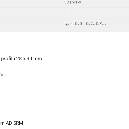
3 paprsky
ne
typ 4, SIL 3 - SILCL 3, PL e
 profilu 28 x 30 mm
či
lem AD SRM