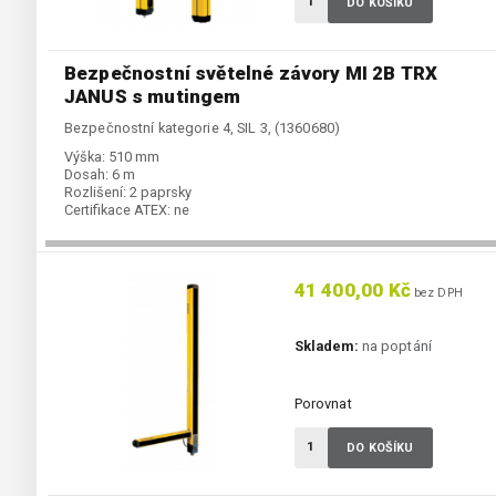
DO KOŠÍKU
Bezpečnostní světelné závory MI 2B TRX
JANUS s mutingem
Bezpečnostní kategorie 4, SIL 3, (1360680)
Výška:
510 mm
Dosah:
6 m
Rozlišení:
2 paprsky
Certifikace ATEX:
ne
41 400,00 Kč
bez DPH
Skladem:
na poptání
Porovnat
DO KOŠÍKU