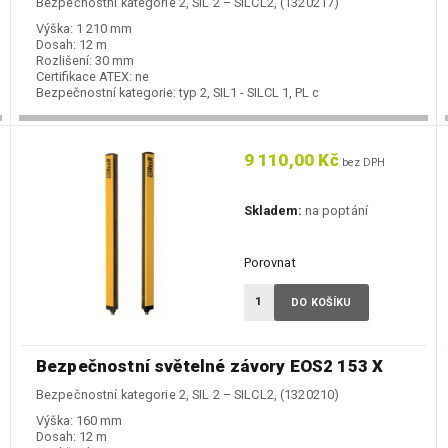
Bezpečnostní kategorie 2, SIL 2 – SILCL2, (1320217)
Výška:
1 210 mm
Dosah:
12 m
Rozlišení:
30 mm
Certifikace ATEX:
ne
Bezpečnostní kategorie:
typ 2, SIL1 - SILCL 1, PL c
9 110,00 Kč
bez DPH
Skladem:
na poptání
Porovnat
DO KOŠÍKU
Bezpečnostní světelné závory EOS2 153 X
Bezpečnostní kategorie 2, SIL 2 – SILCL2, (1320210)
Výška:
160 mm
Dosah:
12 m