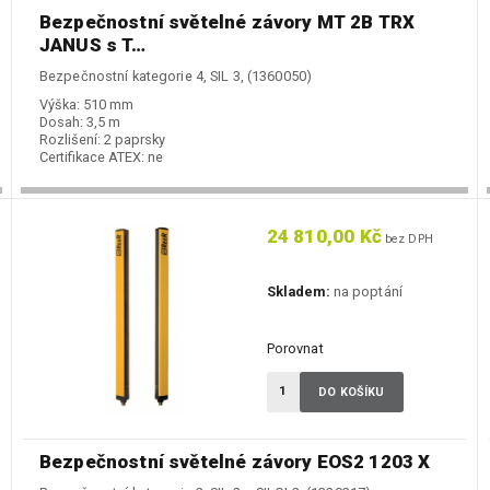
Bezpečnostní světelné závory MT 2B TRX
JANUS s T…
Bezpečnostní kategorie 4, SIL 3, (1360050)
Výška:
510 mm
Dosah:
3,5 m
Rozlišení:
2 paprsky
Certifikace ATEX:
ne
24 810,00 Kč
bez DPH
Skladem:
na poptání
Porovnat
DO KOŠÍKU
Bezpečnostní světelné závory EOS2 1203 X