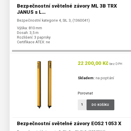
Bezpečnostní světelné závory ML 3B TRX
JANUS s L…
Bezpečnostní kategorie 4, SIL 3, (1360041)
Výška:
810 mm
Dosah:
3,5 m
Rozlišení:
3 paprsky
Certifikace ATEX:
ne
22 200,00 Kč
bez DPH
Skladem:
na poptání
Porovnat
DO KOŠÍKU
Bezpečnostní světelné závory EOS2 1053 X