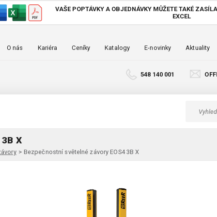
VAŠE POPTÁVKY A OBJEDNÁVKY MŮŽETE TAKÉ
ZASÍLA
EXCEL
O nás
Kariéra
Ceníky
Katalogy
E-novinky
Aktuality
548 140 001
OFF
3B X
závory
>
Bezpečnostní světelné závory EOS4 3B X