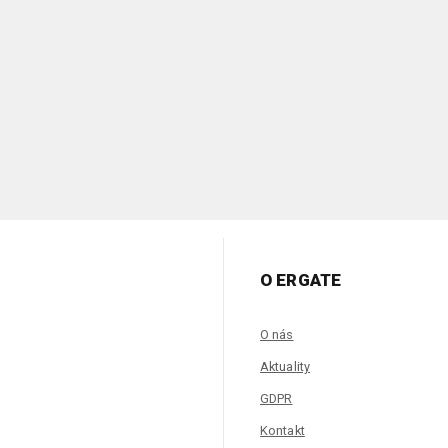
O ERGATE
O nás
Aktuality
GDPR
Kontakt