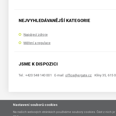
NEJVYHLEDÁVANĚJŠÍ KATEGORIE
Napájecí zdroje
Měření a regulace
JSME K DISPOZICI
Tel.: +420 548 140 001
E-mail:
office@ergate.cz
Klíny 35, 615 
Nastavení souborů cookies
Copyright © 2021 ERGATE Automation s.r.o., Klíny 35, 61500 Brno
Na našich webových stránkách používáme soubory cookies. Část z nich je 