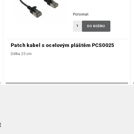
Porovnat
DO KOŠÍKU
Patch kabel s ocelovým pláštěm PCS0025
Délka 25 cm
Ě