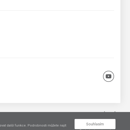
Vytvořil
Souhlasím
vat další funkce. Podrobnosti můžete najít