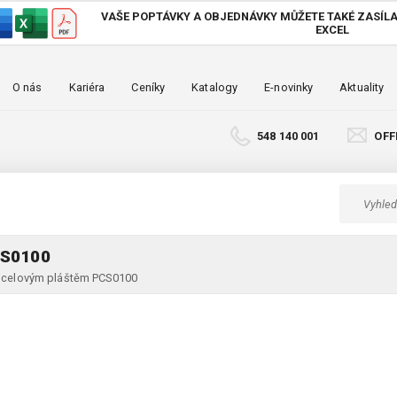
VAŠE POPTÁVKY A OBJEDNÁVKY MŮŽETE TAKÉ
ZASÍLA
EXCEL
O nás
Kariéra
Ceníky
Katalogy
E-novinky
Aktuality
548 140 001
OFF
S0100
 ocelovým pláštěm PCS0100