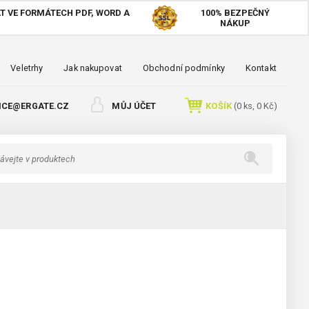
T VE FORMÁTECH PDF, WORD A
100%
BEZPEČNÝ
NÁKUP
Veletrhy
Jak nakupovat
Obchodní podmínky
Kontakt
ICE@ERGATE.CZ
MŮJ ÚČET
KOŠÍK
(
0
ks,
0 Kč
)