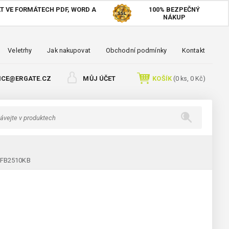
T VE FORMÁTECH PDF, WORD A
100%
BEZPEČNÝ
NÁKUP
Veletrhy
Jak nakupovat
Obchodní podmínky
Kontakt
ICE@ERGATE.CZ
MŮJ ÚČET
KOŠÍK
(
0
ks,
0 Kč
)
BOFB2510KB