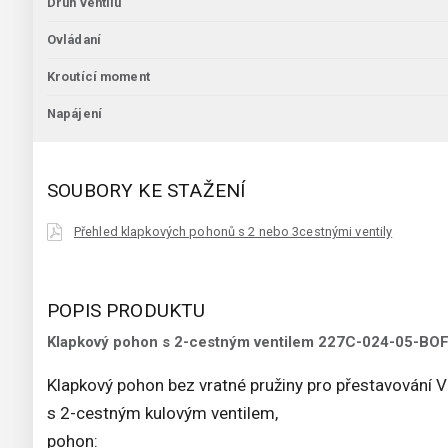
Druh ventilu
Ovládaní
Kroutící moment
Napájení
SOUBORY KE STAŽENÍ
Přehled klapkových pohonů s 2 nebo 3cestnými ventily
POPIS PRODUKTU
Klapkový pohon s 2-cestným ventilem 227C-024-05-B
Klapkový pohon bez vratné pružiny pro přestavování V
s 2-cestným kulovým ventilem,
pohon: