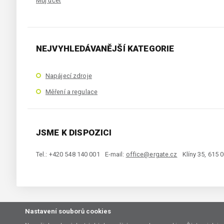
Můj účet
NEJVYHLEDÁVANĚJŠÍ KATEGORIE
Napájecí zdroje
Měření a regulace
JSME K DISPOZICI
Tel.: +420 548 140 001
E-mail:
office@ergate.cz
Klíny 35, 615 
Nastavení souborů cookies
Copyright © 2021 ERGATE Automation s.r.o., Klíny 35, 61500 Brno