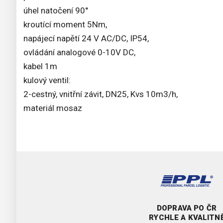
úhel natočení 90°
kroutící moment 5Nm,
napájecí napětí 24 V AC/DC, IP54,
ovládání analogové 0-10V DC,
kabel 1m
kulový ventil:
2-cestný, vnitřní závit, DN25, Kvs 10m3/h,
materiál mosaz
DOPRAVA PO ČR
RYCHLE A KVALITN