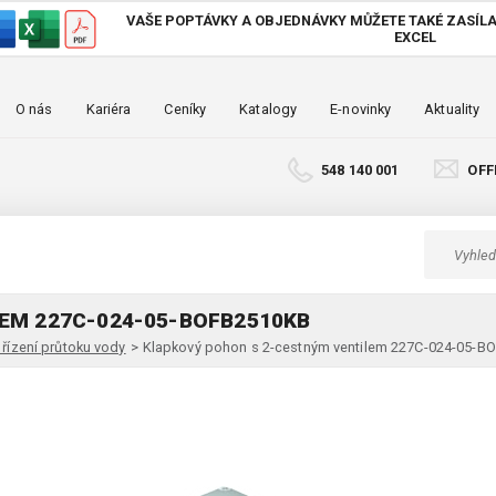
VAŠE POPTÁVKY A OBJEDNÁVKY MŮŽETE TAKÉ
ZASÍLA
EXCEL
O nás
Kariéra
Ceníky
Katalogy
E-novinky
Aktuality
548 140 001
OFF
EM 227C-024-05-BOFB2510KB
řízení průtoku vody
>
Klapkový pohon s 2-cestným ventilem 227C-024-05-