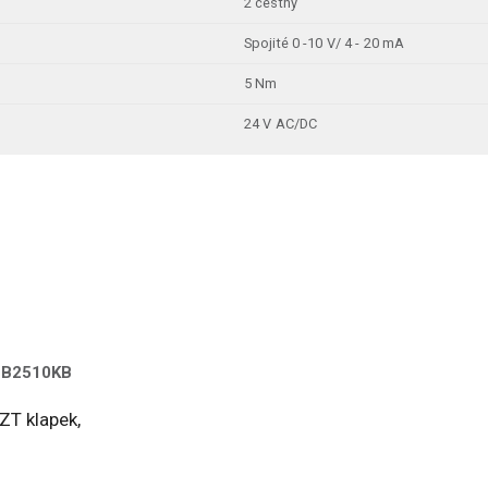
2 cestný
Spojité 0 -10 V/ 4 - 20 mA
5 Nm
24 V AC/DC
OFB2510KB
ZT klapek,