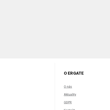
O ERGATE
O nás
Aktuality
GDPR