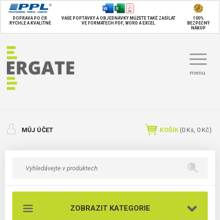
DOPRAVA PO ČR
VAŠE POPTÁVKY A OBJEDNÁVKY MŮŽETE TAKÉ
ZASÍLAT
100%
RYCHLE A KVALITNĚ
VE FORMÁTECH PDF, WORD A EXCEL
BEZPEČNÝ
NÁKUP
menu
MŮJ ÚČET
KOŠÍK
(
0
Ks,
0 Kč
)
ZOBRAZIT KATEGORIE