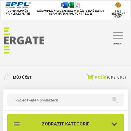
DOPRAVA PO ČR
VAŠE POPTÁVKY A OBJEDNÁVKY MŮŽETE TAKÉ
ZASÍLAT
100%
RYCHLE A KVALITNĚ
VE FORMÁTECH PDF, WORD A EXCEL
BEZPEČNÝ
NÁKUP
menu
MŮJ ÚČET
KOŠÍK
(
0
Ks,
0 Kč
)
ZOBRAZIT KATEGORIE