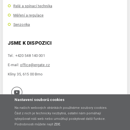
Relé a spínací technika
Měření a regulace
Senzorika
JSME K DISPOZICI
Tel.: +420 548 140 001
E-mail:
office@ergate.cz
Klíny 35, 615 00 Brno
Nastavení souborů cookies
Na našich webových stránkách používáme soubory cookies.
Část z nich je technicky nezbytná, ostatní nám pomáhají
vylepšovat náš web nebo umožňují poskytovat další funkce.
Copyright © 2021 ERGATE Automation s.r.o., Klíny 35, 61500 Brno
Podrobnosti můžete najít
ZDE
.