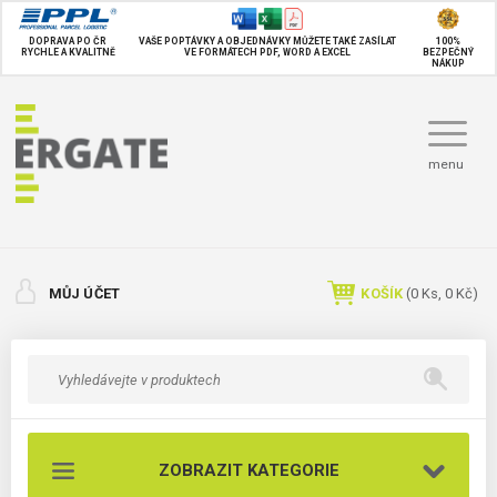
DOPRAVA PO ČR
VAŠE POPTÁVKY A OBJEDNÁVKY MŮŽETE TAKÉ
ZASÍLAT
100%
RYCHLE A KVALITNĚ
VE FORMÁTECH PDF, WORD A EXCEL
BEZPEČNÝ
NÁKUP
menu
MŮJ ÚČET
KOŠÍK
(
0
Ks,
0 Kč
)
ZOBRAZIT KATEGORIE