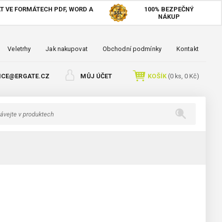
T VE FORMÁTECH PDF, WORD A
100%
BEZPEČNÝ
NÁKUP
Veletrhy
Jak nakupovat
Obchodní podmínky
Kontakt
ICE@ERGATE.CZ
MŮJ ÚČET
KOŠÍK
(
0
ks,
0 Kč
)