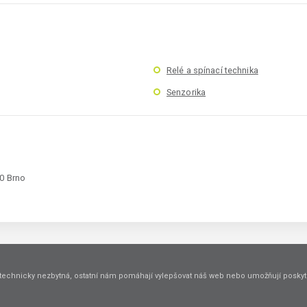
Relé a spínací technika
Senzorika
00 Brno
technicky nezbytná, ostatní nám pomáhají vylepšovat náš web nebo umožňují poskyto