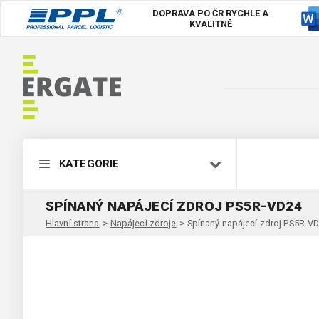
DOPRAVA PO ČR
RYCHLE A
KVALITNĚ
KATEGORIE
SPÍNANÝ NAPÁJECÍ ZDROJ PS5R-VD24
Hlavní strana
>
Napájecí zdroje
>
Spínaný napájecí zdroj PS5R-V