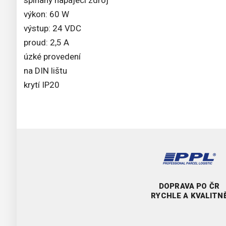
spínaný napájecí zdroj
výkon: 60 W
výstup: 24 VDC
proud: 2,5 A
úzké provedení
na DIN lištu
krytí IP20
DOPRAVA PO ČR
RYCHLE A KVALITN