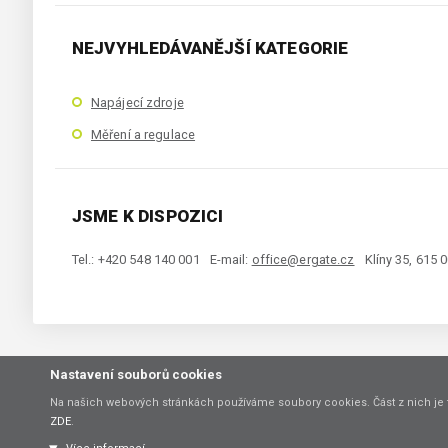
NEJVYHLEDÁVANĚJŠÍ KATEGORIE
Napájecí zdroje
Měření a regulace
JSME K DISPOZICI
Tel.: +420 548 140 001
E-mail:
office@ergate.cz
Klíny 35, 615 
Nastavení souborů cookies
Copyright © 2021 ERGATE Automation s.r.o., Klíny 35, 61500 Brno
Na našich webových stránkách používáme soubory cookies. Část z nich je 
ZDE
.