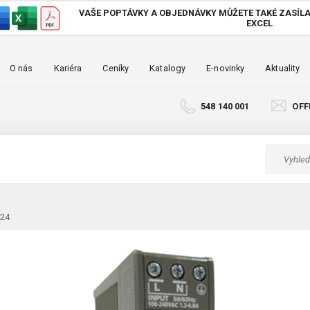
VAŠE POPTÁVKY A OBJEDNÁVKY MŮŽETE TAKÉ
ZASÍLA
EXCEL
O nás
Kariéra
Ceníky
Katalogy
E-novinky
Aktuality
548 140 001
OFF
D24