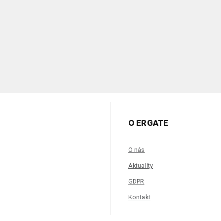
O ERGATE
O nás
Aktuality
GDPR
Kontakt